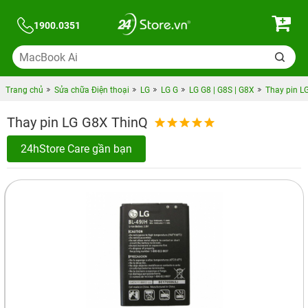
1900.0351
Trang chủ
Sửa chữa Điện thoại
LG
LG G
LG G8 | G8S | G8X
Thay pin L
Thay pin LG G8X ThinQ
24hStore Care gần bạn