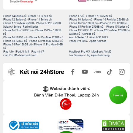
iPhone 14 Series cũ
-
iPhone 13 Series cũ
iPhone 17 cũ
-
iPhone 17 Pro Max cũ
iPhone 12 Series cũ
-
iPhone 11 Series cũ
iPhone 16 Series cũ
-
iPhone 16 Pro Max 256GB cũ
iPhone 17 Pro Max 256GB
-
iPhone 17 Pro 256GB
iPhone 16 Pro 128GB cũ
-
iPhone 15 Pro 128GB cũ
Galaxy A Series
-
Redmi Series
iPhone 15 Pro Max 256GB cũ
-
iPhone 15 Series cũ
iPhone 16 Plus 128GB cũ
-
iPhone 15 Plus 128GB
iPhone 13 128GB Cũ
-
iPhone 12 Pro Max 128GB Cũ
cũ
Watch cũ
-
AirPods cũ
iPhone 16 128GB cũ
-
iPhone 14 Pro Max 128GB cũ
Watch Series 11
-
Watch SE 2025
iPhone 15 128GB cũ
-
iPhone 13 Pro Max 128GB cũ
Pencil Pro 2024
-
Apple AirPods
iPhone 14 Pro 128GB cũ
-
iPhone 11 Pro Max 64GB
cũ
iPad A16
-
iPad Air M4
-
iPad mini 7
MacBook Pro M5
-
MacBook Air M5
iPad Pro M5
-
MacBook Neo
Loa Sounarc
-
Phụ kiện chính hãng
Kết nối 24hStore
Website thành viên:
Bệnh Viện Điện Thoại, Laptop 24h
Liên hệ