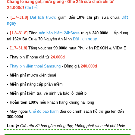
Chẳng lo nắng gắt, mưa giông - Ghé 24h sửa chữa chỉ từ
24.000đ!
Chi tiết
Đặt
•
[1.7–31.8]
Đặt lịch trước
giảm đến
10%
chi phí sửa chữa
ngay
–
•
[1.8–31.8]
Tặng
nón bảo hiểm 24hStore
trị giá
240.000đ
Áp dụng
Đặt lịch ngay
tại 162A Ba Cu & 70 Nguyễn An Ninh
•
[1.7–31.8]
Tặng voucher
99.000đ
mua Phụ kiện REXON & VIDVIE
•
Thay pin iPhone giá từ
24.000đ
•
Thay pin điện thoại Samsung
- Đồng giá
240.000đ
• Miễn phí
mượn điện thoại
• Miễn phí
nâng cấp phần mềm
•
Miễn phí
kiểm tra, vệ sinh và báo lỗi thiết bị
• Hoàn tiền 100%
nếu khách hàng không hài lòng
•
Máy ngoài
Chế độ bảo hành
đều có chính sách hỗ trợ giá lên đến
300.000đ
Lưu ý:
Giá trên đã bao gồm công thợ, không phát sinh chi phí khác