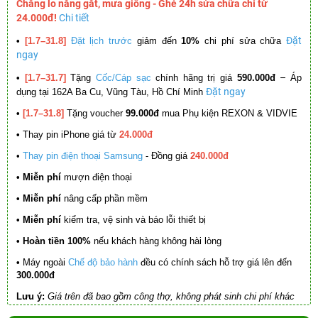
Chẳng lo nắng gắt, mưa giông - Ghé 24h sửa chữa chỉ từ
24.000đ!
Chi tiết
Đặt
•
[1.7–31.8]
Đặt lịch trước
giảm đến
10%
chi phí sửa chữa
ngay
–
•
[1.7–31.7]
Tặng
Cốc/Cáp sạc
chính hãng trị giá
590.000đ
Áp
Đặt ngay
dụng tại 162A Ba Cu, Vũng Tàu, Hồ Chí Minh
•
[1.7–31.8]
Tặng voucher
99.000đ
mua Phụ kiện REXON & VIDVIE
•
Thay pin iPhone giá từ
24.000đ
•
Thay pin điện thoại Samsung
- Đồng giá
240.000đ
• Miễn phí
mượn điện thoại
• Miễn phí
nâng cấp phần mềm
•
Miễn phí
kiểm tra, vệ sinh và báo lỗi thiết bị
• Hoàn tiền 100%
nếu khách hàng không hài lòng
•
Máy ngoài
Chế độ bảo hành
đều có chính sách hỗ trợ giá lên đến
300.000đ
Lưu ý:
Giá trên đã bao gồm công thợ, không phát sinh chi phí khác