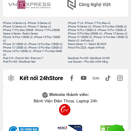
iPhone 14 Series cũ
-
iPhone 13 Series cũ
iPhone 17 cũ
-
iPhone 17 Pro Max cũ
iPhone 12 Series cũ
-
iPhone 11 Series cũ
iPhone 16 Series cũ
-
iPhone 16 Pro Max 256GB cũ
iPhone 17 Pro Max 256GB
-
iPhone 17 Pro 256GB
iPhone 16 Pro 128GB cũ
-
iPhone 15 Pro 128GB cũ
Galaxy A Series
-
Redmi Series
iPhone 15 Pro Max 256GB cũ
-
iPhone 15 Series cũ
iPhone 16 Plus 128GB cũ
-
iPhone 15 Plus 128GB
iPhone 13 128GB Cũ
-
iPhone 12 Pro Max 128GB Cũ
cũ
Watch cũ
-
AirPods cũ
iPhone 16 128GB cũ
-
iPhone 14 Pro Max 128GB cũ
Watch Series 11
-
Watch SE 2025
iPhone 15 128GB cũ
-
iPhone 13 Pro Max 128GB cũ
Pencil Pro 2024
-
Apple AirPods
iPhone 14 Pro 128GB cũ
-
iPhone 11 Pro Max 64GB
cũ
iPad A16
-
iPad Air M4
-
iPad mini 7
MacBook Pro M5
-
MacBook Air M5
iPad Pro M5
-
MacBook Neo
Loa Sounarc
-
Phụ kiện chính hãng
Kết nối 24hStore
Website thành viên:
Bệnh Viện Điện Thoại, Laptop 24h