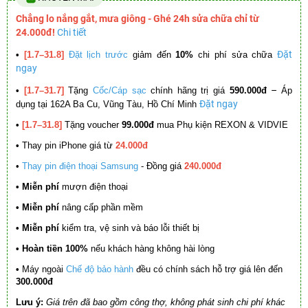
Chẳng lo nắng gắt, mưa giông - Ghé 24h sửa chữa chỉ từ
24.000đ!
Chi tiết
Đặt
•
[1.7–31.8]
Đặt lịch trước
giảm đến
10%
chi phí sửa chữa
ngay
–
•
[1.7–31.7]
Tặng
Cốc/Cáp sạc
chính hãng trị giá
590.000đ
Áp
Đặt ngay
dụng tại 162A Ba Cu, Vũng Tàu, Hồ Chí Minh
•
[1.7–31.8]
Tặng voucher
99.000đ
mua Phụ kiện REXON & VIDVIE
•
Thay pin iPhone giá từ
24.000đ
•
Thay pin điện thoại Samsung
- Đồng giá
240.000đ
• Miễn phí
mượn điện thoại
• Miễn phí
nâng cấp phần mềm
•
Miễn phí
kiểm tra, vệ sinh và báo lỗi thiết bị
• Hoàn tiền 100%
nếu khách hàng không hài lòng
•
Máy ngoài
Chế độ bảo hành
đều có chính sách hỗ trợ giá lên đến
300.000đ
Lưu ý:
Giá trên đã bao gồm công thợ, không phát sinh chi phí khác