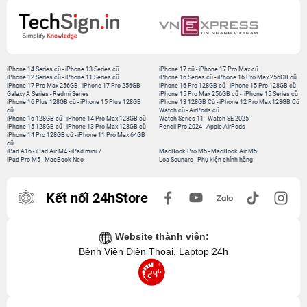
iPhone 14 Series cũ
-
iPhone 13 Series cũ
iPhone 17 cũ
-
iPhone 17 Pro Max cũ
iPhone 12 Series cũ
-
iPhone 11 Series cũ
iPhone 16 Series cũ
-
iPhone 16 Pro Max 256GB cũ
iPhone 17 Pro Max 256GB
-
iPhone 17 Pro 256GB
iPhone 16 Pro 128GB cũ
-
iPhone 15 Pro 128GB cũ
Galaxy A Series
-
Redmi Series
iPhone 15 Pro Max 256GB cũ
-
iPhone 15 Series cũ
iPhone 16 Plus 128GB cũ
-
iPhone 15 Plus 128GB
iPhone 13 128GB Cũ
-
iPhone 12 Pro Max 128GB Cũ
cũ
Watch cũ
-
AirPods cũ
iPhone 16 128GB cũ
-
iPhone 14 Pro Max 128GB cũ
Watch Series 11
-
Watch SE 2025
iPhone 15 128GB cũ
-
iPhone 13 Pro Max 128GB cũ
Pencil Pro 2024
-
Apple AirPods
iPhone 14 Pro 128GB cũ
-
iPhone 11 Pro Max 64GB
cũ
iPad A16
-
iPad Air M4
-
iPad mini 7
MacBook Pro M5
-
MacBook Air M5
iPad Pro M5
-
MacBook Neo
Loa Sounarc
-
Phụ kiện chính hãng
Kết nối 24hStore
Website thành viên:
Bệnh Viện Điện Thoại, Laptop 24h