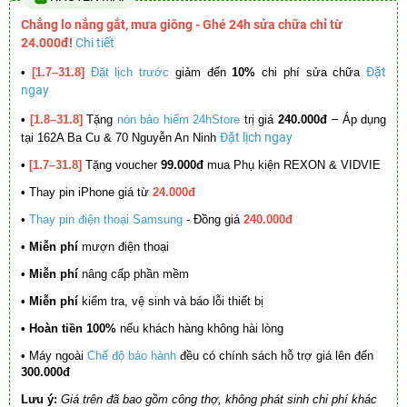
Chẳng lo nắng gắt, mưa giông - Ghé 24h sửa chữa chỉ từ
24.000đ!
Chi tiết
Đặt
•
[1.7–31.8]
Đặt lịch trước
giảm đến
10%
chi phí sửa chữa
ngay
–
•
[1.8–31.8]
Tặng
nón bảo hiểm 24hStore
trị giá
240.000đ
Áp dụng
Đặt lịch ngay
tại 162A Ba Cu & 70 Nguyễn An Ninh
•
[1.7–31.8]
Tặng voucher
99.000đ
mua Phụ kiện REXON & VIDVIE
•
Thay pin iPhone giá từ
24.000đ
•
Thay pin điện thoại Samsung
- Đồng giá
240.000đ
• Miễn phí
mượn điện thoại
• Miễn phí
nâng cấp phần mềm
•
Miễn phí
kiểm tra, vệ sinh và báo lỗi thiết bị
• Hoàn tiền 100%
nếu khách hàng không hài lòng
•
Máy ngoài
Chế độ bảo hành
đều có chính sách hỗ trợ giá lên đến
300.000đ
Lưu ý:
Giá trên đã bao gồm công thợ, không phát sinh chi phí khác