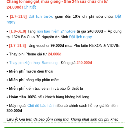
Chẳng lo nắng gắt, mưa giông - Ghé 24h sửa chữa chỉ từ
24.000đ!
Chi tiết
Đặt
•
[1.7–31.8]
Đặt lịch trước
giảm đến
10%
chi phí sửa chữa
ngay
–
•
[1.8–31.8]
Tặng
nón bảo hiểm 24hStore
trị giá
240.000đ
Áp dụng
Đặt lịch ngay
tại 162A Ba Cu & 70 Nguyễn An Ninh
•
[1.7–31.8]
Tặng voucher
99.000đ
mua Phụ kiện REXON & VIDVIE
•
Thay pin iPhone giá từ
24.000đ
•
Thay pin điện thoại Samsung
- Đồng giá
240.000đ
• Miễn phí
mượn điện thoại
• Miễn phí
nâng cấp phần mềm
•
Miễn phí
kiểm tra, vệ sinh và báo lỗi thiết bị
• Hoàn tiền 100%
nếu khách hàng không hài lòng
•
Máy ngoài
Chế độ bảo hành
đều có chính sách hỗ trợ giá lên đến
300.000đ
Lưu ý:
Giá trên đã bao gồm công thợ, không phát sinh chi phí khác