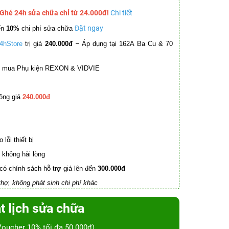
 Ghé 24h sửa chữa chỉ từ 24.000đ!
Chi tiết
Đặt ngay
ến
10%
chi phí sửa chữa
–
4hStore
trị giá
240.000đ
Áp dụng tại 162A Ba Cu & 70
mua Phụ kiện REXON & VIDVIE
ồng giá
240.000đ
lỗi thiết bị
không hài lòng
có chính sách hỗ trợ giá lên đến
300.000đ
hợ, không phát sinh chi phí khác
t lịch sửa chữa
Voucher 10% tối đa 50.000đ)