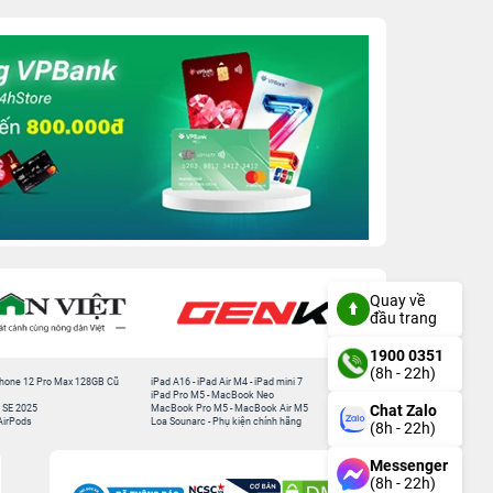
Quay về
đầu trang
1900 0351
(8h - 22h)
hone 12 Pro Max 128GB Cũ
iPad A16
-
iPad Air M4
-
iPad mini 7
iPad Pro M5
-
MacBook Neo
Chat Zalo
 SE 2025
MacBook Pro M5
-
MacBook Air M5
AirPods
Loa Sounarc
-
Phụ kiện chính hãng
(8h - 22h)
Messenger
(8h - 22h)