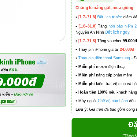
Chẳng lo nắng gắt, mưa giông -
•
[1.7–31.8]
Đặt lịch trước
giảm đ
•
[1.8–31.8]
Tặng
nón bảo hiểm 2
Đặt lịch ngay
Nguyễn An Ninh
•
[1.7–31.8]
Tặng voucher
99.000đ
•
Thay pin iPhone giá từ
24.000đ
•
Thay pin điện thoại Samsung
- Đ
• Miễn phí
mượn điện thoại
• Miễn phí
nâng cấp phần mềm
•
Miễn phí
kiểm tra, vệ sinh và báo 
• Hoàn tiền 100%
nếu khách hàng 
•
Máy ngoài
Chế độ bảo hành
đều 
Lưu ý:
Giá trên đã bao gồm công t
Đặ
(Tặng 