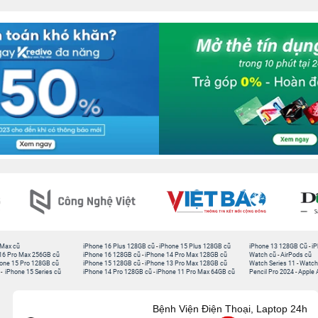
 Max cũ
iPhone 16 Plus 128GB cũ
-
iPhone 15 Plus 128GB cũ
iPhone 13 128GB Cũ
-
iP
16 Pro Max 256GB cũ
iPhone 16 128GB cũ
-
iPhone 14 Pro Max 128GB cũ
Watch cũ
-
AirPods cũ
one 15 Pro 128GB cũ
iPhone 15 128GB cũ
-
iPhone 13 Pro Max 128GB cũ
Watch Series 11
-
Watch
-
iPhone 15 Series cũ
iPhone 14 Pro 128GB cũ
-
iPhone 11 Pro Max 64GB cũ
Pencil Pro 2024
-
Apple 
Bệnh Viện Điện Thoại, Laptop 24h