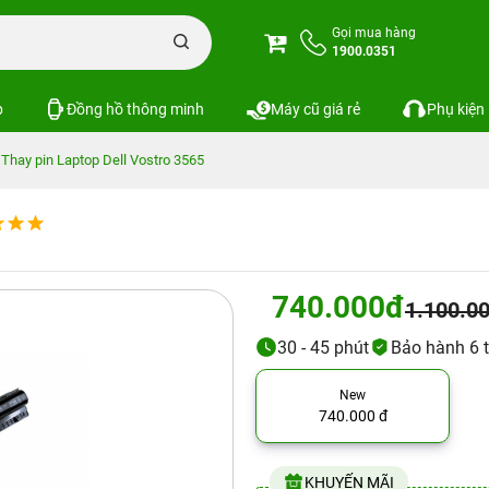
Gọi mua hàng
1900.0351
p
Đồng hồ thông minh
Máy cũ giá rẻ
Phụ kiện
Thay pin Laptop Dell Vostro 3565
740.000đ
1.100.0
30 - 45 phút
Bảo hành 6 
New
740.000 đ
KHUYẾN MÃI