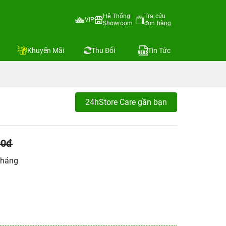
Hệ Thống
Tra cứu
VIP
Showroom
đơn hàng
Khuyến Mãi
Thu Đổi
Tin Tức
24hStore Care gần bạn
00đ
tháng