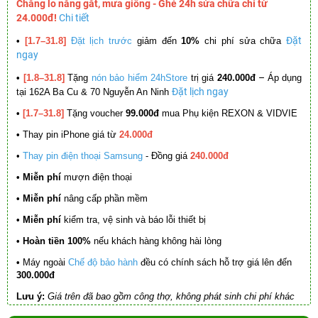
Chẳng lo nắng gắt, mưa giông - Ghé 24h sửa chữa chỉ từ
24.000đ!
Chi tiết
Đặt
•
[1.7–31.8]
Đặt lịch trước
giảm đến
10%
chi phí sửa chữa
ngay
–
•
[1.8–31.8]
Tặng
nón bảo hiểm 24hStore
trị giá
240.000đ
Áp dụng
Đặt lịch ngay
tại 162A Ba Cu & 70 Nguyễn An Ninh
•
[1.7–31.8]
Tặng voucher
99.000đ
mua Phụ kiện REXON & VIDVIE
•
Thay pin iPhone giá từ
24.000đ
•
Thay pin điện thoại Samsung
- Đồng giá
240.000đ
• Miễn phí
mượn điện thoại
• Miễn phí
nâng cấp phần mềm
•
Miễn phí
kiểm tra, vệ sinh và báo lỗi thiết bị
• Hoàn tiền 100%
nếu khách hàng không hài lòng
•
Máy ngoài
Chế độ bảo hành
đều có chính sách hỗ trợ giá lên đến
300.000đ
Lưu ý:
Giá trên đã bao gồm công thợ, không phát sinh chi phí khác