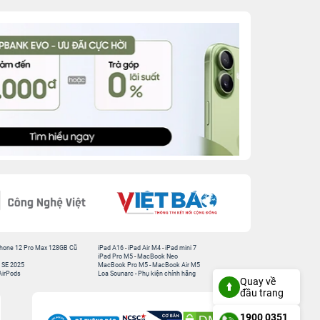
hone 12 Pro Max 128GB Cũ
iPad A16
-
iPad Air M4
-
iPad mini 7
iPad Pro M5
-
MacBook Neo
 SE 2025
MacBook Pro M5
-
MacBook Air M5
AirPods
Loa Sounarc
-
Phụ kiện chính hãng
Quay về
đầu trang
1900 0351