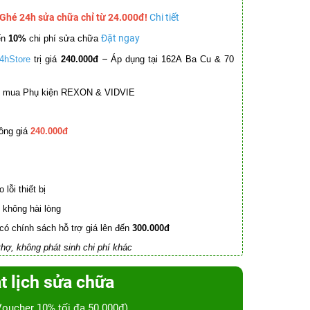
 Ghé 24h sửa chữa chỉ từ 24.000đ!
Chi tiết
Đặt ngay
ến
10%
chi phí sửa chữa
–
4hStore
trị giá
240.000đ
Áp dụng tại 162A Ba Cu & 70
mua Phụ kiện REXON & VIDVIE
ồng giá
240.000đ
lỗi thiết bị
không hài lòng
có chính sách hỗ trợ giá lên đến
300.000đ
hợ, không phát sinh chi phí khác
t lịch sửa chữa
Voucher 10% tối đa 50.000đ)