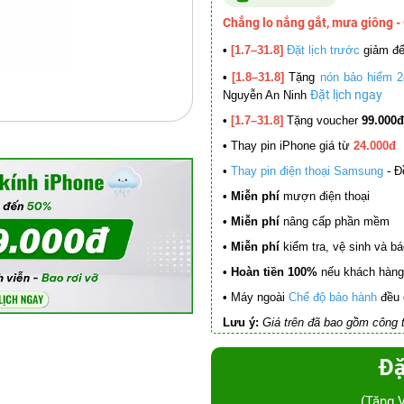
Chẳng lo nắng gắt, mưa giông -
•
[1.7–31.8]
Đặt lịch trước
giảm đ
•
[1.8–31.8]
Tặng
nón bảo hiểm 2
Đặt lịch ngay
Nguyễn An Ninh
•
[1.7–31.8]
Tặng voucher
99.000đ
•
Thay pin iPhone giá từ
24.000đ
•
Thay pin điện thoại Samsung
- Đ
• Miễn phí
mượn điện thoại
• Miễn phí
nâng cấp phần mềm
•
Miễn phí
kiểm tra, vệ sinh và báo 
• Hoàn tiền 100%
nếu khách hàng 
•
Máy ngoài
Chế độ bảo hành
đều 
Lưu ý:
Giá trên đã bao gồm công t
Đặ
(Tặng 