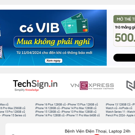
 Max cũ
iPhone 16 Plus 128GB cũ
-
iPhone 15 Plus 128GB cũ
iPhone 13 128GB Cũ
-
iP
16 Pro Max 256GB cũ
iPhone 16 128GB cũ
-
iPhone 14 Pro Max 128GB cũ
Watch cũ
-
AirPods cũ
one 15 Pro 128GB cũ
iPhone 15 128GB cũ
-
iPhone 13 Pro Max 128GB cũ
Watch Series 11
-
Watch
-
iPhone 15 Series cũ
iPhone 14 Pro 128GB cũ
-
iPhone 11 Pro Max 64GB cũ
Pencil Pro 2024
-
Apple 
Bệnh Viện Điện Thoại, Laptop 24h