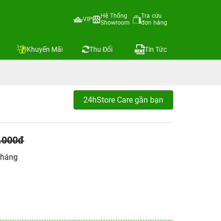
Hệ Thống
Tra cứu
VIP
Showroom
đơn hàng
Khuyến Mãi
Thu Đổi
Tin Tức
24hStore Care gần bạn
.000đ
tháng