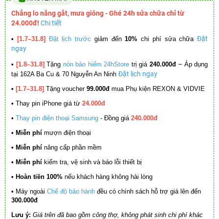
Chẳng lo nắng gắt, mưa giông - Ghé 24h sửa chữa chỉ từ
24.000đ!
Chi tiết
Đặt
•
[1.7–31.8]
Đặt lịch trước
giảm đến
10%
chi phí sửa chữa
ngay
–
•
[1.8–31.8]
Tặng
nón bảo hiểm 24hStore
trị giá
240.000đ
Áp dụng
Đặt lịch ngay
tại 162A Ba Cu & 70 Nguyễn An Ninh
•
[1.7–31.8]
Tặng voucher
99.000đ
mua Phụ kiện REXON & VIDVIE
•
Thay pin iPhone giá từ
24.000đ
•
Thay pin điện thoại Samsung
- Đồng giá
240.000đ
• Miễn phí
mượn điện thoại
• Miễn phí
nâng cấp phần mềm
•
Miễn phí
kiểm tra, vệ sinh và báo lỗi thiết bị
• Hoàn tiền 100%
nếu khách hàng không hài lòng
•
Máy ngoài
Chế độ bảo hành
đều có chính sách hỗ trợ giá lên đến
300.000đ
Lưu ý:
Giá trên đã bao gồm công thợ, không phát sinh chi phí khác