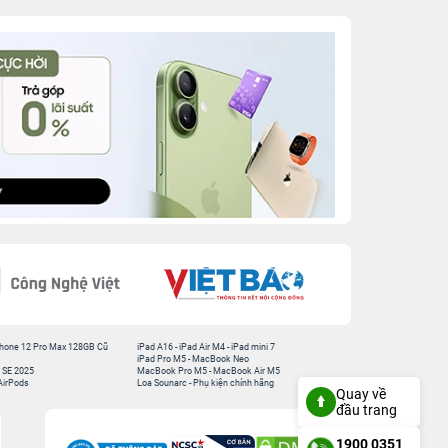
hone 12 Pro Max 128GB Cũ
iPad A16
-
iPad Air M4
-
iPad mini 7
iPad Pro M5
-
MacBook Neo
 SE 2025
MacBook Pro M5
-
MacBook Air M5
AirPods
Loa Sounarc
-
Phụ kiện chính hãng
Quay về
đầu trang
1900 0351