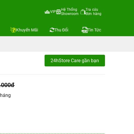
Hệ Thống
Tra cứu
VIP
Showroom
đơn hàng
Khuyến Mãi
Thu Đổi
Tin Tức
24hStore Care gần bạn
.000đ
tháng