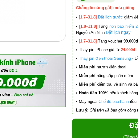
Chẳng lo nắng gắt, mưa giông -
•
[1.7–31.8]
Đặt lịch trước
giảm đ
•
[1.8–31.8]
Tặng
nón bảo hiểm 2
Đặt lịch ngay
Nguyễn An Ninh
•
[1.7–31.8]
Tặng voucher
99.000đ
•
Thay pin iPhone giá từ
24.000đ
•
Thay pin điện thoại Samsung
- Đ
• Miễn phí
mượn điện thoại
• Miễn phí
nâng cấp phần mềm
•
Miễn phí
kiểm tra, vệ sinh và báo 
• Hoàn tiền 100%
nếu khách hàng 
•
Máy ngoài
Chế độ bảo hành
đều 
Lưu ý:
Giá trên đã bao gồm công t
Đặ
(Tặng 