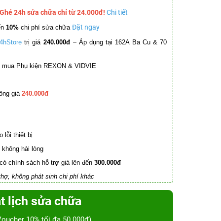
 Ghé 24h sửa chữa chỉ từ 24.000đ!
Chi tiết
Đặt ngay
ến
10%
chi phí sửa chữa
–
4hStore
trị giá
240.000đ
Áp dụng tại 162A Ba Cu & 70
mua Phụ kiện REXON & VIDVIE
ồng giá
240.000đ
lỗi thiết bị
không hài lòng
có chính sách hỗ trợ giá lên đến
300.000đ
hợ, không phát sinh chi phí khác
t lịch sửa chữa
Voucher 10% tối đa 50.000đ)