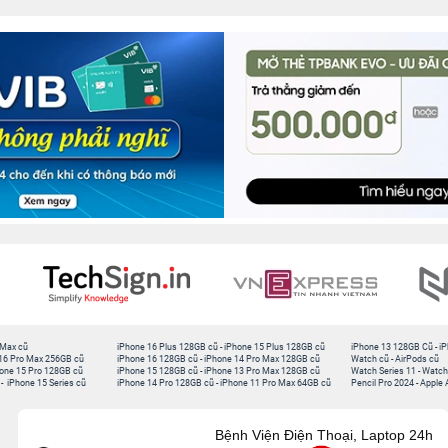
 Max cũ
iPhone 16 Plus 128GB cũ
-
iPhone 15 Plus 128GB cũ
iPhone 13 128GB Cũ
-
iP
16 Pro Max 256GB cũ
iPhone 16 128GB cũ
-
iPhone 14 Pro Max 128GB cũ
Watch cũ
-
AirPods cũ
one 15 Pro 128GB cũ
iPhone 15 128GB cũ
-
iPhone 13 Pro Max 128GB cũ
Watch Series 11
-
Watch
-
iPhone 15 Series cũ
iPhone 14 Pro 128GB cũ
-
iPhone 11 Pro Max 64GB cũ
Pencil Pro 2024
-
Apple 
Bệnh Viện Điện Thoại, Laptop 24h