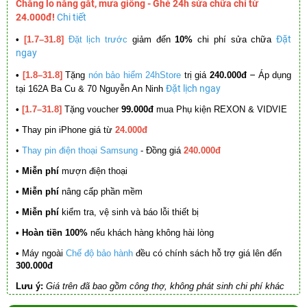
Chẳng lo nắng gắt, mưa giông - Ghé 24h sửa chữa chỉ từ
24.000đ!
Chi tiết
Đặt
•
[1.7–31.8]
Đặt lịch trước
giảm đến
10%
chi phí sửa chữa
ngay
–
•
[1.8–31.8]
Tặng
nón bảo hiểm 24hStore
trị giá
240.000đ
Áp dụng
Đặt lịch ngay
tại 162A Ba Cu & 70 Nguyễn An Ninh
•
[1.7–31.8]
Tặng voucher
99.000đ
mua Phụ kiện REXON & VIDVIE
•
Thay pin iPhone giá từ
24.000đ
•
Thay pin điện thoại Samsung
- Đồng giá
240.000đ
• Miễn phí
mượn điện thoại
• Miễn phí
nâng cấp phần mềm
•
Miễn phí
kiểm tra, vệ sinh và báo lỗi thiết bị
• Hoàn tiền 100%
nếu khách hàng không hài lòng
•
Máy ngoài
Chế độ bảo hành
đều có chính sách hỗ trợ giá lên đến
300.000đ
Lưu ý:
Giá trên đã bao gồm công thợ, không phát sinh chi phí khác