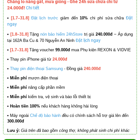
Chẳng lo nắng gắt, mưa giông - Ghé 24h sửa chữa chỉ từ
24.000đ!
Chi tiết
Đặt
•
[1.7–31.8]
Đặt lịch trước
giảm đến
10%
chi phí sửa chữa
ngay
–
•
[1.8–31.8]
Tặng
nón bảo hiểm 24hStore
trị giá
240.000đ
Áp dụng
Đặt lịch ngay
tại 162A Ba Cu & 70 Nguyễn An Ninh
•
[1.7–31.8]
Tặng voucher
99.000đ
mua Phụ kiện REXON & VIDVIE
•
Thay pin iPhone giá từ
24.000đ
•
Thay pin điện thoại Samsung
- Đồng giá
240.000đ
• Miễn phí
mượn điện thoại
• Miễn phí
nâng cấp phần mềm
•
Miễn phí
kiểm tra, vệ sinh và báo lỗi thiết bị
• Hoàn tiền 100%
nếu khách hàng không hài lòng
•
Máy ngoài
Chế độ bảo hành
đều có chính sách hỗ trợ giá lên đến
300.000đ
Lưu ý:
Giá trên đã bao gồm công thợ, không phát sinh chi phí khác