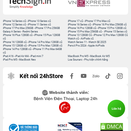
iPhone 14 Series cũ
-
iPhone 13 Series cũ
iPhone 17 cũ
-
iPhone 17 Pro Max cũ
iPhone 12 Series cũ
-
iPhone 11 Series cũ
iPhone 16 Series cũ
-
iPhone 16 Pro Max 256GB cũ
iPhone 17 Pro Max 256GB
-
iPhone 17 Pro 256GB
iPhone 16 Pro 128GB cũ
-
iPhone 15 Pro 128GB cũ
Galaxy A Series
-
Redmi Series
iPhone 15 Pro Max 256GB cũ
-
iPhone 15 Series cũ
iPhone 16 Plus 128GB cũ
-
iPhone 15 Plus 128GB
iPhone 13 128GB Cũ
-
iPhone 12 Pro Max 128GB Cũ
cũ
Watch cũ
-
AirPods cũ
iPhone 16 128GB cũ
-
iPhone 14 Pro Max 128GB cũ
Watch Series 11
-
Watch SE 2025
iPhone 15 128GB cũ
-
iPhone 13 Pro Max 128GB cũ
Pencil Pro 2024
-
Apple AirPods
iPhone 14 Pro 128GB cũ
-
iPhone 11 Pro Max 64GB
cũ
iPad A16
-
iPad Air M4
-
iPad mini 7
MacBook Pro M5
-
MacBook Air M5
iPad Pro M5
-
MacBook Neo
Loa Sounarc
-
Phụ kiện chính hãng
Kết nối 24hStore
Website thành viên:
Bệnh Viện Điện Thoại, Laptop 24h
Liên hệ