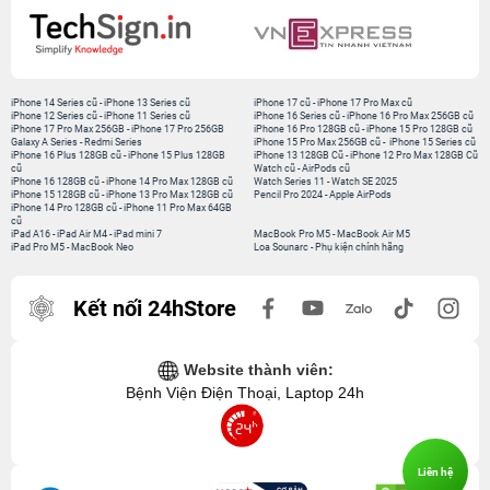
iPhone 14 Series cũ
-
iPhone 13 Series cũ
iPhone 17 cũ
-
iPhone 17 Pro Max cũ
iPhone 12 Series cũ
-
iPhone 11 Series cũ
iPhone 16 Series cũ
-
iPhone 16 Pro Max 256GB cũ
iPhone 17 Pro Max 256GB
-
iPhone 17 Pro 256GB
iPhone 16 Pro 128GB cũ
-
iPhone 15 Pro 128GB cũ
Galaxy A Series
-
Redmi Series
iPhone 15 Pro Max 256GB cũ
-
iPhone 15 Series cũ
iPhone 16 Plus 128GB cũ
-
iPhone 15 Plus 128GB
iPhone 13 128GB Cũ
-
iPhone 12 Pro Max 128GB Cũ
cũ
Watch cũ
-
AirPods cũ
iPhone 16 128GB cũ
-
iPhone 14 Pro Max 128GB cũ
Watch Series 11
-
Watch SE 2025
iPhone 15 128GB cũ
-
iPhone 13 Pro Max 128GB cũ
Pencil Pro 2024
-
Apple AirPods
iPhone 14 Pro 128GB cũ
-
iPhone 11 Pro Max 64GB
cũ
iPad A16
-
iPad Air M4
-
iPad mini 7
MacBook Pro M5
-
MacBook Air M5
iPad Pro M5
-
MacBook Neo
Loa Sounarc
-
Phụ kiện chính hãng
Kết nối 24hStore
Website thành viên:
Bệnh Viện Điện Thoại, Laptop 24h
Liên hệ