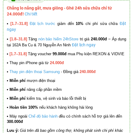
Chẳng lo nắng gắt, mưa giông - Ghé 24h sửa chữa chỉ từ
24.000đ!
Chi tiết
Đặt
•
[1.7–31.8]
Đặt lịch trước
giảm đến
10%
chi phí sửa chữa
ngay
–
•
[1.8–31.8]
Tặng
nón bảo hiểm 24hStore
trị giá
240.000đ
Áp dụng
Đặt lịch ngay
tại 162A Ba Cu & 70 Nguyễn An Ninh
•
[1.7–31.8]
Tặng voucher
99.000đ
mua Phụ kiện REXON & VIDVIE
•
Thay pin iPhone giá từ
24.000đ
•
Thay pin điện thoại Samsung
- Đồng giá
240.000đ
• Miễn phí
mượn điện thoại
• Miễn phí
nâng cấp phần mềm
•
Miễn phí
kiểm tra, vệ sinh và báo lỗi thiết bị
• Hoàn tiền 100%
nếu khách hàng không hài lòng
•
Máy ngoài
Chế độ bảo hành
đều có chính sách hỗ trợ giá lên đến
300.000đ
Lưu ý:
Giá trên đã bao gồm công thợ, không phát sinh chi phí khác