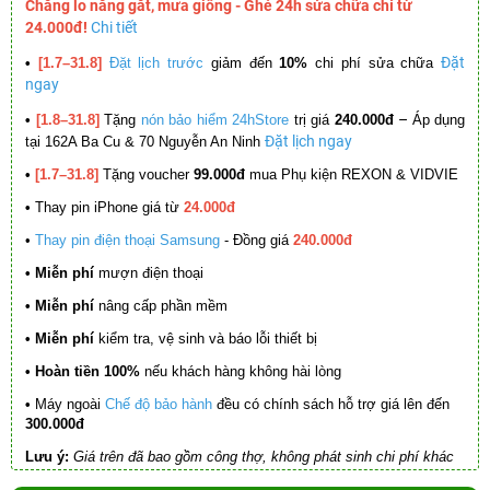
Chẳng lo nắng gắt, mưa giông - Ghé 24h sửa chữa chỉ từ
24.000đ!
Chi tiết
Đặt
•
[1.7–31.8]
Đặt lịch trước
giảm đến
10%
chi phí sửa chữa
ngay
–
•
[1.8–31.8]
Tặng
nón bảo hiểm 24hStore
trị giá
240.000đ
Áp dụng
Đặt lịch ngay
tại 162A Ba Cu & 70 Nguyễn An Ninh
•
[1.7–31.8]
Tặng voucher
99.000đ
mua Phụ kiện REXON & VIDVIE
•
Thay pin iPhone giá từ
24.000đ
•
Thay pin điện thoại Samsung
- Đồng giá
240.000đ
• Miễn phí
mượn điện thoại
• Miễn phí
nâng cấp phần mềm
•
Miễn phí
kiểm tra, vệ sinh và báo lỗi thiết bị
• Hoàn tiền 100%
nếu khách hàng không hài lòng
•
Máy ngoài
Chế độ bảo hành
đều có chính sách hỗ trợ giá lên đến
300.000đ
Lưu ý:
Giá trên đã bao gồm công thợ, không phát sinh chi phí khác