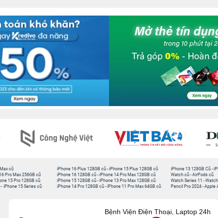
 Max cũ
iPhone 16 Plus 128GB cũ
-
iPhone 15 Plus 128GB cũ
iPhone 13 128GB Cũ
-
iP
16 Pro Max 256GB cũ
iPhone 16 128GB cũ
-
iPhone 14 Pro Max 128GB cũ
Watch cũ
-
AirPods cũ
one 15 Pro 128GB cũ
iPhone 15 128GB cũ
-
iPhone 13 Pro Max 128GB cũ
Watch Series 11
-
Watch
-
iPhone 15 Series cũ
iPhone 14 Pro 128GB cũ
-
iPhone 11 Pro Max 64GB cũ
Pencil Pro 2024
-
Apple 
Bệnh Viện Điện Thoại, Laptop 24h