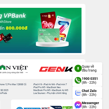
Quay về
đầu trang
1900 0351
(8h - 22h)
hone 12 Pro Max 128GB Cũ
iPad A16
-
iPad Air M4
-
iPad mini 7
iPad Pro M5
-
MacBook Neo
Chat Zalo
 SE 2025
MacBook Pro M5
-
MacBook Air M5
AirPods
Loa Sounarc
-
Phụ kiện chính hãng
(8h - 22h)
Messenger
(8h - 22h)