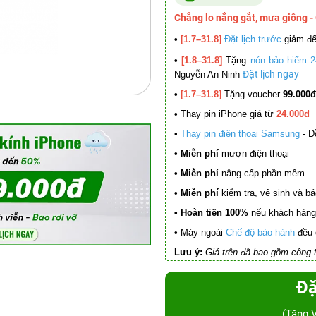
Chẳng lo nắng gắt, mưa giông -
•
[1.7–31.8]
Đặt lịch trước
giảm đ
•
[1.8–31.8]
Tặng
nón bảo hiểm 2
Đặt lịch ngay
Nguyễn An Ninh
•
[1.7–31.8]
Tặng voucher
99.000đ
•
Thay pin iPhone giá từ
24.000đ
•
Thay pin điện thoại Samsung
- Đ
• Miễn phí
mượn điện thoại
• Miễn phí
nâng cấp phần mềm
•
Miễn phí
kiểm tra, vệ sinh và báo 
• Hoàn tiền 100%
nếu khách hàng 
•
Máy ngoài
Chế độ bảo hành
đều 
Lưu ý:
Giá trên đã bao gồm công t
Đặ
(Tặng 