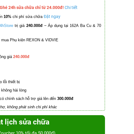
 Ghé 24h sửa chữa chỉ từ 24.000đ!
Chi tiết
Đặt ngay
ến
10%
chi phí sửa chữa
–
4hStore
trị giá
240.000đ
Áp dụng tại 162A Ba Cu & 70
mua Phụ kiện REXON & VIDVIE
ồng giá
240.000đ
lỗi thiết bị
không hài lòng
có chính sách hỗ trợ giá lên đến
300.000đ
hợ, không phát sinh chi phí khác
t lịch sửa chữa
Voucher 10% tối đa 50.000đ)