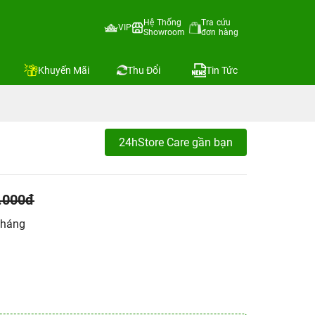
Hệ Thống
Tra cứu
VIP
Showroom
đơn hàng
Khuyến Mãi
Thu Đổi
Tin Tức
24hStore Care gần bạn
.000đ
tháng