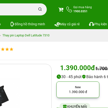
Gọi mua hàng
1900.0351
p
Đồng hồ thông minh
Máy cũ giá rẻ
Phụ kiện
Thay pin Laptop Dell Latitude 7310
1.390.000đ
1.700
30 - 45 phút
Bảo hành 6 
New
1.390.000 đ
KHUYẾN MÃI