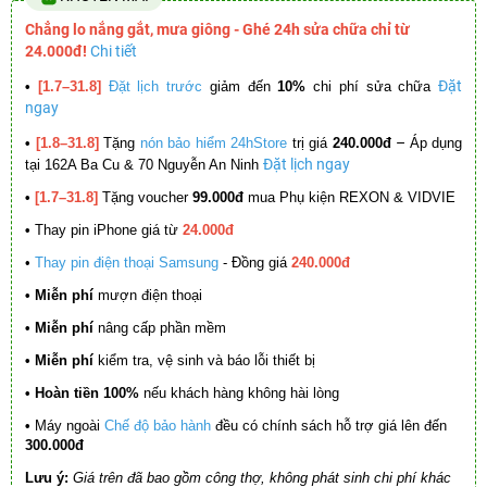
Chẳng lo nắng gắt, mưa giông - Ghé 24h sửa chữa chỉ từ
24.000đ!
Chi tiết
Đặt
•
[1.7–31.8]
Đặt lịch trước
giảm đến
10%
chi phí sửa chữa
ngay
–
•
[1.8–31.8]
Tặng
nón bảo hiểm 24hStore
trị giá
240.000đ
Áp dụng
Đặt lịch ngay
tại 162A Ba Cu & 70 Nguyễn An Ninh
•
[1.7–31.8]
Tặng voucher
99.000đ
mua Phụ kiện REXON & VIDVIE
•
Thay pin iPhone giá từ
24.000đ
•
Thay pin điện thoại Samsung
- Đồng giá
240.000đ
• Miễn phí
mượn điện thoại
• Miễn phí
nâng cấp phần mềm
•
Miễn phí
kiểm tra, vệ sinh và báo lỗi thiết bị
• Hoàn tiền 100%
nếu khách hàng không hài lòng
•
Máy ngoài
Chế độ bảo hành
đều có chính sách hỗ trợ giá lên đến
300.000đ
Lưu ý:
Giá trên đã bao gồm công thợ, không phát sinh chi phí khác