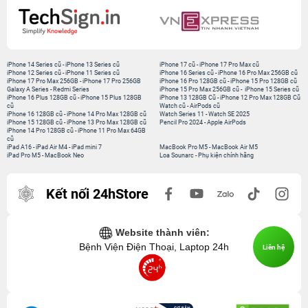
iPhone 14 Series cũ
-
iPhone 13 Series cũ
iPhone 17 cũ
-
iPhone 17 Pro Max cũ
iPhone 12 Series cũ
-
iPhone 11 Series cũ
iPhone 16 Series cũ
-
iPhone 16 Pro Max 256GB cũ
iPhone 17 Pro Max 256GB
-
iPhone 17 Pro 256GB
iPhone 16 Pro 128GB cũ
-
iPhone 15 Pro 128GB cũ
Galaxy A Series
-
Redmi Series
iPhone 15 Pro Max 256GB cũ
-
iPhone 15 Series cũ
iPhone 16 Plus 128GB cũ
-
iPhone 15 Plus 128GB
iPhone 13 128GB Cũ
-
iPhone 12 Pro Max 128GB Cũ
cũ
Watch cũ
-
AirPods cũ
iPhone 16 128GB cũ
-
iPhone 14 Pro Max 128GB cũ
Watch Series 11
-
Watch SE 2025
iPhone 15 128GB cũ
-
iPhone 13 Pro Max 128GB cũ
Pencil Pro 2024
-
Apple AirPods
iPhone 14 Pro 128GB cũ
-
iPhone 11 Pro Max 64GB
cũ
iPad A16
-
iPad Air M4
-
iPad mini 7
MacBook Pro M5
-
MacBook Air M5
iPad Pro M5
-
MacBook Neo
Loa Sounarc
-
Phụ kiện chính hãng
Kết nối 24hStore
Website thành viên:
Bệnh Viện Điện Thoại, Laptop 24h
Liên hệ