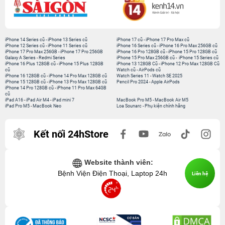
iPhone 14 Series cũ
-
iPhone 13 Series cũ
iPhone 17 cũ
-
iPhone 17 Pro Max cũ
iPhone 12 Series cũ
-
iPhone 11 Series cũ
iPhone 16 Series cũ
-
iPhone 16 Pro Max 256GB cũ
iPhone 17 Pro Max 256GB
-
iPhone 17 Pro 256GB
iPhone 16 Pro 128GB cũ
-
iPhone 15 Pro 128GB cũ
Galaxy A Series
-
Redmi Series
iPhone 15 Pro Max 256GB cũ
-
iPhone 15 Series cũ
iPhone 16 Plus 128GB cũ
-
iPhone 15 Plus 128GB
iPhone 13 128GB Cũ
-
iPhone 12 Pro Max 128GB Cũ
cũ
Watch cũ
-
AirPods cũ
iPhone 16 128GB cũ
-
iPhone 14 Pro Max 128GB cũ
Watch Series 11
-
Watch SE 2025
iPhone 15 128GB cũ
-
iPhone 13 Pro Max 128GB cũ
Pencil Pro 2024
-
Apple AirPods
iPhone 14 Pro 128GB cũ
-
iPhone 11 Pro Max 64GB
cũ
iPad A16
-
iPad Air M4
-
iPad mini 7
MacBook Pro M5
-
MacBook Air M5
iPad Pro M5
-
MacBook Neo
Loa Sounarc
-
Phụ kiện chính hãng
Kết nối 24hStore
Website thành viên:
Bệnh Viện Điện Thoại, Laptop 24h
Liên hệ