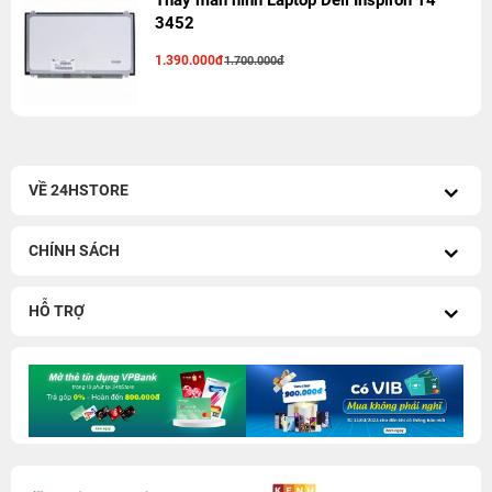
Thay màn hình Laptop Dell Inspiron 14
3452
1.390.000đ
1.700.000đ
VỀ 24HSTORE
CHÍNH SÁCH
HỖ TRỢ