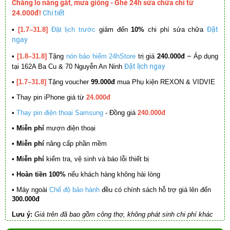
Chẳng lo nắng gắt, mưa giông - Ghé 24h sửa chữa chỉ từ
24.000đ!
Chi tiết
Đặt
•
[1.7–31.8]
Đặt lịch trước
giảm đến
10%
chi phí sửa chữa
ngay
–
•
[1.8–31.8]
Tặng
nón bảo hiểm 24hStore
trị giá
240.000đ
Áp dụng
Đặt lịch ngay
tại 162A Ba Cu & 70 Nguyễn An Ninh
•
[1.7–31.8]
Tặng voucher
99.000đ
mua Phụ kiện REXON & VIDVIE
•
Thay pin iPhone giá từ
24.000đ
•
Thay pin điện thoại Samsung
- Đồng giá
240.000đ
• Miễn phí
mượn điện thoại
• Miễn phí
nâng cấp phần mềm
•
Miễn phí
kiểm tra, vệ sinh và báo lỗi thiết bị
• Hoàn tiền 100%
nếu khách hàng không hài lòng
•
Máy ngoài
Chế độ bảo hành
đều có chính sách hỗ trợ giá lên đến
300.000đ
Lưu ý:
Giá trên đã bao gồm công thợ, không phát sinh chi phí khác