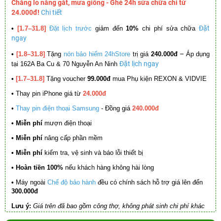
Chẳng lo nắng gắt, mưa giông - Ghé 24h sửa chữa chỉ từ
24.000đ!
Chi tiết
Đặt
•
[1.7–31.8]
Đặt lịch trước
giảm đến
10%
chi phí sửa chữa
ngay
–
•
[1.8–31.8]
Tặng
nón bảo hiểm 24hStore
trị giá
240.000đ
Áp dụng
Đặt lịch ngay
tại 162A Ba Cu & 70 Nguyễn An Ninh
•
[1.7–31.8]
Tặng voucher
99.000đ
mua Phụ kiện REXON & VIDVIE
•
Thay pin iPhone giá từ
24.000đ
•
Thay pin điện thoại Samsung
- Đồng giá
240.000đ
• Miễn phí
mượn điện thoại
• Miễn phí
nâng cấp phần mềm
•
Miễn phí
kiểm tra, vệ sinh và báo lỗi thiết bị
• Hoàn tiền 100%
nếu khách hàng không hài lòng
•
Máy ngoài
Chế độ bảo hành
đều có chính sách hỗ trợ giá lên đến
300.000đ
Lưu ý:
Giá trên đã bao gồm công thợ, không phát sinh chi phí khác