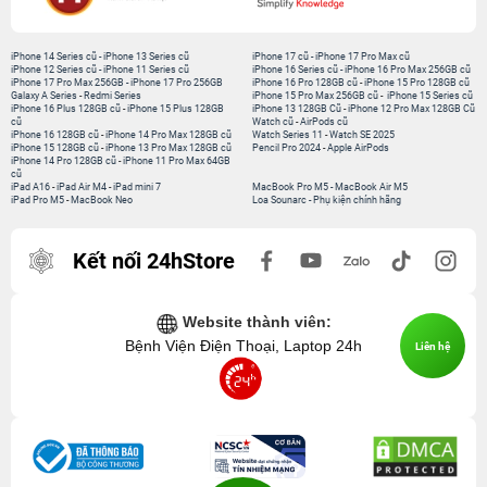
iPhone 14 Series cũ
-
iPhone 13 Series cũ
iPhone 17 cũ
-
iPhone 17 Pro Max cũ
iPhone 12 Series cũ
-
iPhone 11 Series cũ
iPhone 16 Series cũ
-
iPhone 16 Pro Max 256GB cũ
iPhone 17 Pro Max 256GB
-
iPhone 17 Pro 256GB
iPhone 16 Pro 128GB cũ
-
iPhone 15 Pro 128GB cũ
Galaxy A Series
-
Redmi Series
iPhone 15 Pro Max 256GB cũ
-
iPhone 15 Series cũ
iPhone 16 Plus 128GB cũ
-
iPhone 15 Plus 128GB
iPhone 13 128GB Cũ
-
iPhone 12 Pro Max 128GB Cũ
cũ
Watch cũ
-
AirPods cũ
iPhone 16 128GB cũ
-
iPhone 14 Pro Max 128GB cũ
Watch Series 11
-
Watch SE 2025
iPhone 15 128GB cũ
-
iPhone 13 Pro Max 128GB cũ
Pencil Pro 2024
-
Apple AirPods
iPhone 14 Pro 128GB cũ
-
iPhone 11 Pro Max 64GB
cũ
iPad A16
-
iPad Air M4
-
iPad mini 7
MacBook Pro M5
-
MacBook Air M5
iPad Pro M5
-
MacBook Neo
Loa Sounarc
-
Phụ kiện chính hãng
Kết nối 24hStore
Website thành viên:
Bệnh Viện Điện Thoại, Laptop 24h
Liên hệ