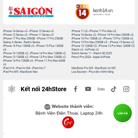
iPhone 14 Series cũ
-
iPhone 13 Series cũ
iPhone 17 cũ
-
iPhone 17 Pro Max cũ
iPhone 12 Series cũ
-
iPhone 11 Series cũ
iPhone 16 Series cũ
-
iPhone 16 Pro Max 256GB cũ
iPhone 17 Pro Max 256GB
-
iPhone 17 Pro 256GB
iPhone 16 Pro 128GB cũ
-
iPhone 15 Pro 128GB cũ
Galaxy A Series
-
Redmi Series
iPhone 15 Pro Max 256GB cũ
-
iPhone 15 Series cũ
iPhone 16 Plus 128GB cũ
-
iPhone 15 Plus 128GB
iPhone 13 128GB Cũ
-
iPhone 12 Pro Max 128GB Cũ
cũ
Watch cũ
-
AirPods cũ
iPhone 16 128GB cũ
-
iPhone 14 Pro Max 128GB cũ
Watch Series 11
-
Watch SE 2025
iPhone 15 128GB cũ
-
iPhone 13 Pro Max 128GB cũ
Pencil Pro 2024
-
Apple AirPods
iPhone 14 Pro 128GB cũ
-
iPhone 11 Pro Max 64GB
cũ
iPad A16
-
iPad Air M4
-
iPad mini 7
MacBook Pro M5
-
MacBook Air M5
iPad Pro M5
-
MacBook Neo
Loa Sounarc
-
Phụ kiện chính hãng
Kết nối 24hStore
Website thành viên:
Bệnh Viện Điện Thoại, Laptop 24h
Liên hệ