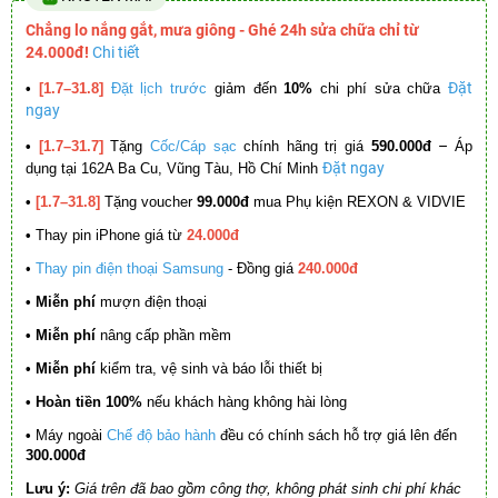
Chẳng lo nắng gắt, mưa giông - Ghé 24h sửa chữa chỉ từ
24.000đ!
Chi tiết
Đặt
•
[1.7–31.8]
Đặt lịch trước
giảm đến
10%
chi phí sửa chữa
ngay
–
•
[1.7–31.7]
Tặng
Cốc/Cáp sạc
chính hãng trị giá
590.000đ
Áp
Đặt ngay
dụng tại 162A Ba Cu, Vũng Tàu, Hồ Chí Minh
•
[1.7–31.8]
Tặng voucher
99.000đ
mua Phụ kiện REXON & VIDVIE
•
Thay pin iPhone giá từ
24.000đ
•
Thay pin điện thoại Samsung
- Đồng giá
240.000đ
• Miễn phí
mượn điện thoại
• Miễn phí
nâng cấp phần mềm
•
Miễn phí
kiểm tra, vệ sinh và báo lỗi thiết bị
• Hoàn tiền 100%
nếu khách hàng không hài lòng
•
Máy ngoài
Chế độ bảo hành
đều có chính sách hỗ trợ giá lên đến
300.000đ
Lưu ý:
Giá trên đã bao gồm công thợ, không phát sinh chi phí khác