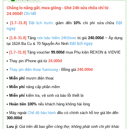
Chẳng lo nắng gắt, mưa giông - Ghé 24h sửa chữa chỉ từ
24.000đ!
Chi tiết
Đặt
•
[1.7–31.8]
Đặt lịch trước
giảm đến
10%
chi phí sửa chữa
ngay
–
•
[1.8–31.8]
Tặng
nón bảo hiểm 24hStore
trị giá
240.000đ
Áp dụng
Đặt lịch ngay
tại 162A Ba Cu & 70 Nguyễn An Ninh
•
[1.7–31.8]
Tặng voucher
99.000đ
mua Phụ kiện REXON & VIDVIE
•
Thay pin iPhone giá từ
24.000đ
•
Thay pin điện thoại Samsung
- Đồng giá
240.000đ
• Miễn phí
mượn điện thoại
• Miễn phí
nâng cấp phần mềm
•
Miễn phí
kiểm tra, vệ sinh và báo lỗi thiết bị
• Hoàn tiền 100%
nếu khách hàng không hài lòng
•
Máy ngoài
Chế độ bảo hành
đều có chính sách hỗ trợ giá lên đến
300.000đ
Lưu ý:
Giá trên đã bao gồm công thợ, không phát sinh chi phí khác