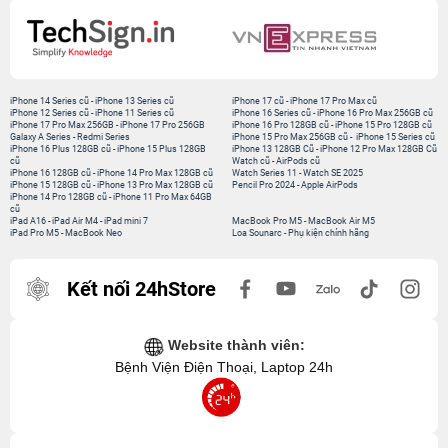
iPhone 14 Series cũ
-
iPhone 13 Series cũ
iPhone 17 cũ
-
iPhone 17 Pro Max cũ
iPhone 12 Series cũ
-
iPhone 11 Series cũ
iPhone 16 Series cũ
-
iPhone 16 Pro Max 256GB cũ
iPhone 17 Pro Max 256GB
-
iPhone 17 Pro 256GB
iPhone 16 Pro 128GB cũ
-
iPhone 15 Pro 128GB cũ
Galaxy A Series
-
Redmi Series
iPhone 15 Pro Max 256GB cũ
-
iPhone 15 Series cũ
iPhone 16 Plus 128GB cũ
-
iPhone 15 Plus 128GB
iPhone 13 128GB Cũ
-
iPhone 12 Pro Max 128GB Cũ
cũ
Watch cũ
-
AirPods cũ
iPhone 16 128GB cũ
-
iPhone 14 Pro Max 128GB cũ
Watch Series 11
-
Watch SE 2025
iPhone 15 128GB cũ
-
iPhone 13 Pro Max 128GB cũ
Pencil Pro 2024
-
Apple AirPods
iPhone 14 Pro 128GB cũ
-
iPhone 11 Pro Max 64GB
cũ
iPad A16
-
iPad Air M4
-
iPad mini 7
MacBook Pro M5
-
MacBook Air M5
iPad Pro M5
-
MacBook Neo
Loa Sounarc
-
Phụ kiện chính hãng
Kết nối 24hStore
Website thành viên:
Bệnh Viện Điện Thoại, Laptop 24h