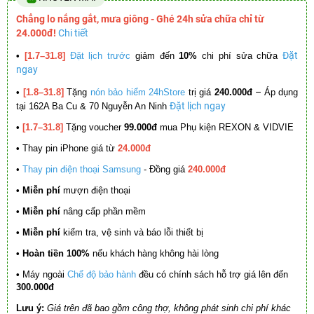
Chẳng lo nắng gắt, mưa giông - Ghé 24h sửa chữa chỉ từ
24.000đ!
Chi tiết
Đặt
•
[1.7–31.8]
Đặt lịch trước
giảm đến
10%
chi phí sửa chữa
ngay
–
•
[1.8–31.8]
Tặng
nón bảo hiểm 24hStore
trị giá
240.000đ
Áp dụng
Đặt lịch ngay
tại 162A Ba Cu & 70 Nguyễn An Ninh
•
[1.7–31.8]
Tặng voucher
99.000đ
mua Phụ kiện REXON & VIDVIE
•
Thay pin iPhone giá từ
24.000đ
•
Thay pin điện thoại Samsung
- Đồng giá
240.000đ
• Miễn phí
mượn điện thoại
• Miễn phí
nâng cấp phần mềm
•
Miễn phí
kiểm tra, vệ sinh và báo lỗi thiết bị
• Hoàn tiền 100%
nếu khách hàng không hài lòng
•
Máy ngoài
Chế độ bảo hành
đều có chính sách hỗ trợ giá lên đến
300.000đ
Lưu ý:
Giá trên đã bao gồm công thợ, không phát sinh chi phí khác