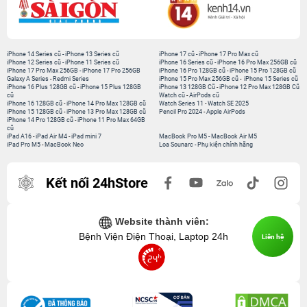
iPhone 14 Series cũ
-
iPhone 13 Series cũ
iPhone 17 cũ
-
iPhone 17 Pro Max cũ
iPhone 12 Series cũ
-
iPhone 11 Series cũ
iPhone 16 Series cũ
-
iPhone 16 Pro Max 256GB cũ
iPhone 17 Pro Max 256GB
-
iPhone 17 Pro 256GB
iPhone 16 Pro 128GB cũ
-
iPhone 15 Pro 128GB cũ
Galaxy A Series
-
Redmi Series
iPhone 15 Pro Max 256GB cũ
-
iPhone 15 Series cũ
iPhone 16 Plus 128GB cũ
-
iPhone 15 Plus 128GB
iPhone 13 128GB Cũ
-
iPhone 12 Pro Max 128GB Cũ
cũ
Watch cũ
-
AirPods cũ
iPhone 16 128GB cũ
-
iPhone 14 Pro Max 128GB cũ
Watch Series 11
-
Watch SE 2025
iPhone 15 128GB cũ
-
iPhone 13 Pro Max 128GB cũ
Pencil Pro 2024
-
Apple AirPods
iPhone 14 Pro 128GB cũ
-
iPhone 11 Pro Max 64GB
cũ
iPad A16
-
iPad Air M4
-
iPad mini 7
MacBook Pro M5
-
MacBook Air M5
iPad Pro M5
-
MacBook Neo
Loa Sounarc
-
Phụ kiện chính hãng
Kết nối 24hStore
Website thành viên:
Bệnh Viện Điện Thoại, Laptop 24h
Liên hệ