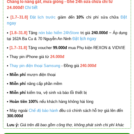
Chẳng lo nắng gắt, mưa giông - Ghé 24h sửa chữa chỉ từ
24.000đ!
Chi tiết
Đặt
•
[1.7–31.8]
Đặt lịch trước
giảm đến
10%
chi phí sửa chữa
ngay
–
•
[1.8–31.8]
Tặng
nón bảo hiểm 24hStore
trị giá
240.000đ
Áp dụng
Đặt lịch ngay
tại 162A Ba Cu & 70 Nguyễn An Ninh
•
[1.7–31.8]
Tặng voucher
99.000đ
mua Phụ kiện REXON & VIDVIE
•
Thay pin iPhone giá từ
24.000đ
•
Thay pin điện thoại Samsung
- Đồng giá
240.000đ
• Miễn phí
mượn điện thoại
• Miễn phí
nâng cấp phần mềm
•
Miễn phí
kiểm tra, vệ sinh và báo lỗi thiết bị
• Hoàn tiền 100%
nếu khách hàng không hài lòng
•
Máy ngoài
Chế độ bảo hành
đều có chính sách hỗ trợ giá lên đến
300.000đ
Lưu ý:
Giá trên đã bao gồm công thợ, không phát sinh chi phí khác