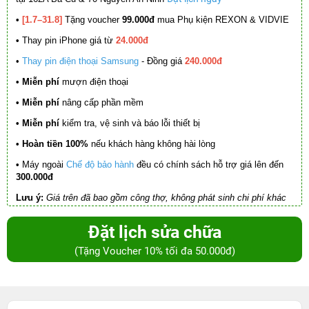
•
[1.7–31.8]
Tặng voucher
99.000đ
mua Phụ kiện REXON & VIDVIE
•
Thay pin iPhone giá từ
24.000đ
•
Thay pin điện thoại Samsung
- Đồng giá
240.000đ
• Miễn phí
mượn điện thoại
• Miễn phí
nâng cấp phần mềm
•
Miễn phí
kiểm tra, vệ sinh và báo lỗi thiết bị
• Hoàn tiền 100%
nếu khách hàng không hài lòng
•
Máy ngoài
Chế độ bảo hành
đều có chính sách hỗ trợ giá lên đến
300.000đ
Lưu ý:
Giá trên đã bao gồm công thợ, không phát sinh chi phí khác
Đặt lịch sửa chữa
(Tặng Voucher 10% tối đa 50.000đ)