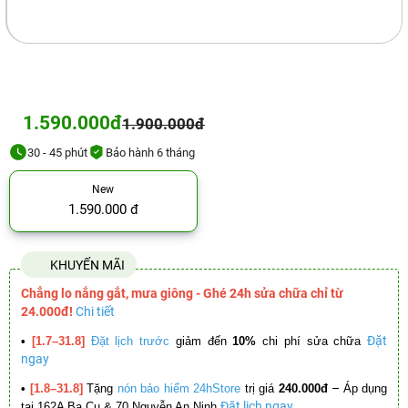
1.590.000đ
1.900.000đ
30 - 45 phút
Bảo hành 6 tháng
New
1.590.000 đ
KHUYẾN MÃI
Chẳng lo nắng gắt, mưa giông - Ghé 24h sửa chữa chỉ từ
24.000đ!
Chi tiết
Đặt
•
[1.7–31.8]
Đặt lịch trước
giảm đến
10%
chi phí sửa chữa
ngay
–
•
[1.8–31.8]
Tặng
nón bảo hiểm 24hStore
trị giá
240.000đ
Áp dụng
Đặt lịch ngay
tại 162A Ba Cu & 70 Nguyễn An Ninh