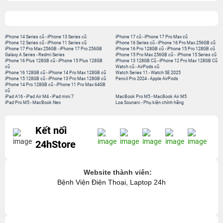
iPhone 14 Series cũ
-
iPhone 13 Series cũ
iPhone 17 cũ
-
iPhone 17 Pro Max cũ
iPhone 12 Series cũ
-
iPhone 11 Series cũ
iPhone 16 Series cũ
-
iPhone 16 Pro Max 256GB cũ
iPhone 17 Pro Max 256GB
-
iPhone 17 Pro 256GB
iPhone 16 Pro 128GB cũ
-
iPhone 15 Pro 128GB cũ
Galaxy A Series
-
Redmi Series
iPhone 15 Pro Max 256GB cũ
-
iPhone 15 Series cũ
iPhone 16 Plus 128GB cũ
-
iPhone 15 Plus 128GB
iPhone 13 128GB Cũ
-
iPhone 12 Pro Max 128GB Cũ
cũ
Watch cũ
-
AirPods cũ
iPhone 16 128GB cũ
-
iPhone 14 Pro Max 128GB cũ
Watch Series 11
-
Watch SE 2025
iPhone 15 128GB cũ
-
iPhone 13 Pro Max 128GB cũ
Pencil Pro 2024
-
Apple AirPods
iPhone 14 Pro 128GB cũ
-
iPhone 11 Pro Max 64GB
cũ
iPad A16
-
iPad Air M4
-
iPad mini 7
MacBook Pro M5
-
MacBook Air M5
iPad Pro M5
-
MacBook Neo
Loa Sounarc
-
Phụ kiện chính hãng
Kết nối
24hStore
Website thành viên:
Bệnh Viện Điện Thoại, Laptop 24h