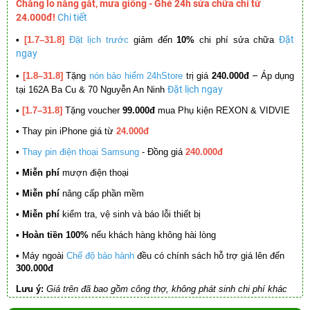
Chẳng lo nắng gắt, mưa giông - Ghé 24h sửa chữa chỉ từ
24.000đ!
Chi tiết
Đặt
•
[1.7–31.8]
Đặt lịch trước
giảm đến
10%
chi phí sửa chữa
ngay
–
•
[1.8–31.8]
Tặng
nón bảo hiểm 24hStore
trị giá
240.000đ
Áp dụng
Đặt lịch ngay
tại 162A Ba Cu & 70 Nguyễn An Ninh
•
[1.7–31.8]
Tặng voucher
99.000đ
mua Phụ kiện REXON & VIDVIE
•
Thay pin iPhone giá từ
24.000đ
•
Thay pin điện thoại Samsung
- Đồng giá
240.000đ
• Miễn phí
mượn điện thoại
• Miễn phí
nâng cấp phần mềm
•
Miễn phí
kiểm tra, vệ sinh và báo lỗi thiết bị
• Hoàn tiền 100%
nếu khách hàng không hài lòng
•
Máy ngoài
Chế độ bảo hành
đều có chính sách hỗ trợ giá lên đến
300.000đ
Lưu ý:
Giá trên đã bao gồm công thợ, không phát sinh chi phí khác