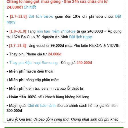
Chẳng lo nắng gắt, mưa giông - Ghé 24h sửa chữa chỉ từ
24.000đ!
Chi tiết
Đặt
•
[1.7–31.8]
Đặt lịch trước
giảm đến
10%
chi phí sửa chữa
ngay
–
•
[1.8–31.8]
Tặng
nón bảo hiểm 24hStore
trị giá
240.000đ
Áp dụng
Đặt lịch ngay
tại 162A Ba Cu & 70 Nguyễn An Ninh
•
[1.7–31.8]
Tặng voucher
99.000đ
mua Phụ kiện REXON & VIDVIE
•
Thay pin iPhone giá từ
24.000đ
•
Thay pin điện thoại Samsung
- Đồng giá
240.000đ
• Miễn phí
mượn điện thoại
• Miễn phí
nâng cấp phần mềm
•
Miễn phí
kiểm tra, vệ sinh và báo lỗi thiết bị
• Hoàn tiền 100%
nếu khách hàng không hài lòng
•
Máy ngoài
Chế độ bảo hành
đều có chính sách hỗ trợ giá lên đến
300.000đ
Lưu ý:
Giá trên đã bao gồm công thợ, không phát sinh chi phí khác