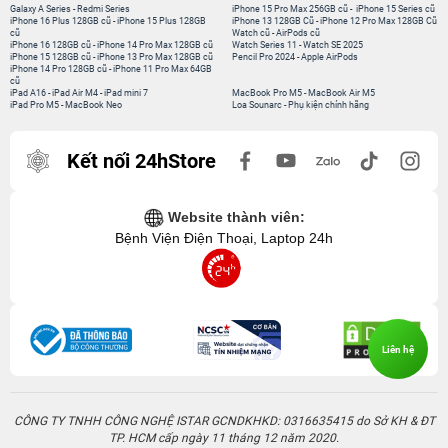
Galaxy A Series
-
Redmi Series
iPhone 15 Pro Max 256GB cũ
-
iPhone 15 Series cũ
iPhone 16 Plus 128GB cũ
-
iPhone 15 Plus 128GB
iPhone 13 128GB Cũ
-
iPhone 12 Pro Max 128GB Cũ
cũ
Watch cũ
-
AirPods cũ
iPhone 16 128GB cũ
-
iPhone 14 Pro Max 128GB cũ
Watch Series 11
-
Watch SE 2025
iPhone 15 128GB cũ
-
iPhone 13 Pro Max 128GB cũ
Pencil Pro 2024
-
Apple AirPods
iPhone 14 Pro 128GB cũ
-
iPhone 11 Pro Max 64GB
cũ
iPad A16
-
iPad Air M4
-
iPad mini 7
MacBook Pro M5
-
MacBook Air M5
iPad Pro M5
-
MacBook Neo
Loa Sounarc
-
Phụ kiện chính hãng
Kết nối 24hStore
Website thành viên:
Bệnh Viện Điện Thoại, Laptop 24h
Liên hệ
CÔNG TY TNHH CÔNG NGHỆ ISTAR GCNDKHKD: 0316635415 do Sở KH & ĐT
TP. HCM cấp ngày 11 tháng 12 năm 2020.