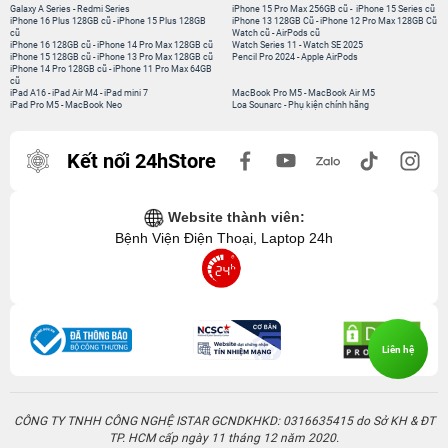
Galaxy A Series
-
Redmi Series
iPhone 15 Pro Max 256GB cũ
-
iPhone 15 Series cũ
iPhone 16 Plus 128GB cũ
-
iPhone 15 Plus 128GB
iPhone 13 128GB Cũ
-
iPhone 12 Pro Max 128GB Cũ
cũ
Watch cũ
-
AirPods cũ
iPhone 16 128GB cũ
-
iPhone 14 Pro Max 128GB cũ
Watch Series 11
-
Watch SE 2025
iPhone 15 128GB cũ
-
iPhone 13 Pro Max 128GB cũ
Pencil Pro 2024
-
Apple AirPods
iPhone 14 Pro 128GB cũ
-
iPhone 11 Pro Max 64GB
cũ
iPad A16
-
iPad Air M4
-
iPad mini 7
MacBook Pro M5
-
MacBook Air M5
iPad Pro M5
-
MacBook Neo
Loa Sounarc
-
Phụ kiện chính hãng
Kết nối 24hStore
Website thành viên:
Bệnh Viện Điện Thoại, Laptop 24h
Liên hệ
CÔNG TY TNHH CÔNG NGHỆ ISTAR GCNDKHKD: 0316635415 do Sở KH & ĐT
TP. HCM cấp ngày 11 tháng 12 năm 2020.