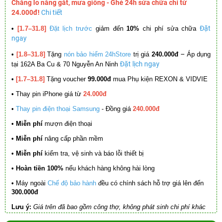
Chẳng lo nắng gắt, mưa giông - Ghé 24h sửa chữa chỉ từ
24.000đ!
Chi tiết
Đặt
•
[1.7–31.8]
Đặt lịch trước
giảm đến
10%
chi phí sửa chữa
ngay
–
•
[1.8–31.8]
Tặng
nón bảo hiểm 24hStore
trị giá
240.000đ
Áp dụng
Đặt lịch ngay
tại 162A Ba Cu & 70 Nguyễn An Ninh
•
[1.7–31.8]
Tặng voucher
99.000đ
mua Phụ kiện REXON & VIDVIE
•
Thay pin iPhone giá từ
24.000đ
•
Thay pin điện thoại Samsung
- Đồng giá
240.000đ
• Miễn phí
mượn điện thoại
• Miễn phí
nâng cấp phần mềm
•
Miễn phí
kiểm tra, vệ sinh và báo lỗi thiết bị
• Hoàn tiền 100%
nếu khách hàng không hài lòng
•
Máy ngoài
Chế độ bảo hành
đều có chính sách hỗ trợ giá lên đến
300.000đ
Lưu ý:
Giá trên đã bao gồm công thợ, không phát sinh chi phí khác