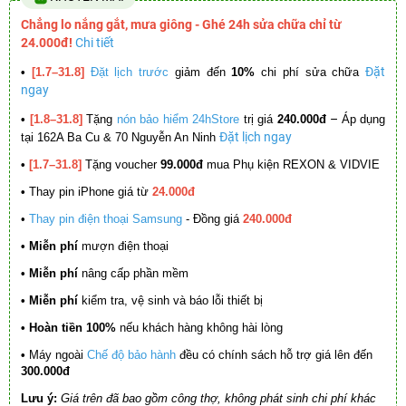
Chẳng lo nắng gắt, mưa giông - Ghé 24h sửa chữa chỉ từ
24.000đ!
Chi tiết
Đặt
•
[1.7–31.8]
Đặt lịch trước
giảm đến
10%
chi phí sửa chữa
ngay
–
•
[1.8–31.8]
Tặng
nón bảo hiểm 24hStore
trị giá
240.000đ
Áp dụng
Đặt lịch ngay
tại 162A Ba Cu & 70 Nguyễn An Ninh
•
[1.7–31.8]
Tặng voucher
99.000đ
mua Phụ kiện REXON & VIDVIE
•
Thay pin iPhone giá từ
24.000đ
•
Thay pin điện thoại Samsung
- Đồng giá
240.000đ
• Miễn phí
mượn điện thoại
• Miễn phí
nâng cấp phần mềm
•
Miễn phí
kiểm tra, vệ sinh và báo lỗi thiết bị
• Hoàn tiền 100%
nếu khách hàng không hài lòng
•
Máy ngoài
Chế độ bảo hành
đều có chính sách hỗ trợ giá lên đến
300.000đ
Lưu ý:
Giá trên đã bao gồm công thợ, không phát sinh chi phí khác