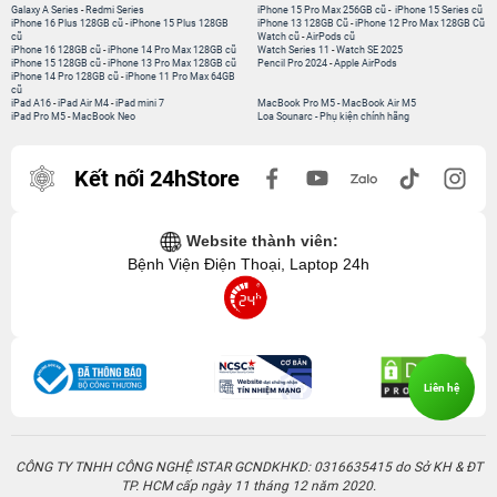
Galaxy A Series
-
Redmi Series
iPhone 15 Pro Max 256GB cũ
-
iPhone 15 Series cũ
iPhone 16 Plus 128GB cũ
-
iPhone 15 Plus 128GB
iPhone 13 128GB Cũ
-
iPhone 12 Pro Max 128GB Cũ
cũ
Watch cũ
-
AirPods cũ
iPhone 16 128GB cũ
-
iPhone 14 Pro Max 128GB cũ
Watch Series 11
-
Watch SE 2025
iPhone 15 128GB cũ
-
iPhone 13 Pro Max 128GB cũ
Pencil Pro 2024
-
Apple AirPods
iPhone 14 Pro 128GB cũ
-
iPhone 11 Pro Max 64GB
cũ
iPad A16
-
iPad Air M4
-
iPad mini 7
MacBook Pro M5
-
MacBook Air M5
iPad Pro M5
-
MacBook Neo
Loa Sounarc
-
Phụ kiện chính hãng
Kết nối 24hStore
Website thành viên:
Bệnh Viện Điện Thoại, Laptop 24h
Liên hệ
CÔNG TY TNHH CÔNG NGHỆ ISTAR GCNDKHKD: 0316635415 do Sở KH & ĐT
TP. HCM cấp ngày 11 tháng 12 năm 2020.