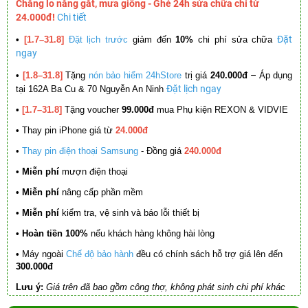
Chẳng lo nắng gắt, mưa giông - Ghé 24h sửa chữa chỉ từ
24.000đ!
Chi tiết
Đặt
•
[1.7–31.8]
Đặt lịch trước
giảm đến
10%
chi phí sửa chữa
ngay
–
•
[1.8–31.8]
Tặng
nón bảo hiểm 24hStore
trị giá
240.000đ
Áp dụng
Đặt lịch ngay
tại 162A Ba Cu & 70 Nguyễn An Ninh
•
[1.7–31.8]
Tặng voucher
99.000đ
mua Phụ kiện REXON & VIDVIE
•
Thay pin iPhone giá từ
24.000đ
•
Thay pin điện thoại Samsung
- Đồng giá
240.000đ
• Miễn phí
mượn điện thoại
• Miễn phí
nâng cấp phần mềm
•
Miễn phí
kiểm tra, vệ sinh và báo lỗi thiết bị
• Hoàn tiền 100%
nếu khách hàng không hài lòng
•
Máy ngoài
Chế độ bảo hành
đều có chính sách hỗ trợ giá lên đến
300.000đ
Lưu ý:
Giá trên đã bao gồm công thợ, không phát sinh chi phí khác