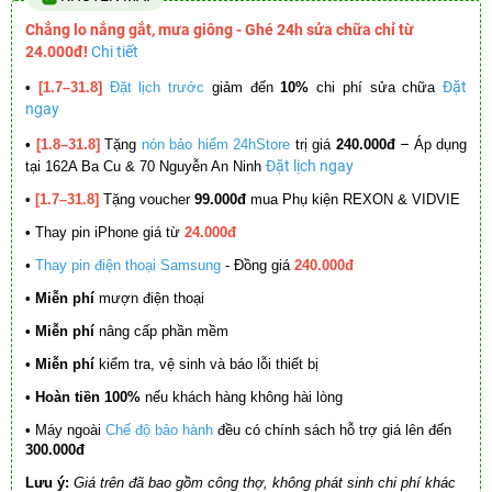
Chẳng lo nắng gắt, mưa giông - Ghé 24h sửa chữa chỉ từ
24.000đ!
Chi tiết
Đặt
•
[1.7–31.8]
Đặt lịch trước
giảm đến
10%
chi phí sửa chữa
ngay
–
•
[1.8–31.8]
Tặng
nón bảo hiểm 24hStore
trị giá
240.000đ
Áp dụng
Đặt lịch ngay
tại 162A Ba Cu & 70 Nguyễn An Ninh
•
[1.7–31.8]
Tặng voucher
99.000đ
mua Phụ kiện REXON & VIDVIE
•
Thay pin iPhone giá từ
24.000đ
•
Thay pin điện thoại Samsung
- Đồng giá
240.000đ
• Miễn phí
mượn điện thoại
• Miễn phí
nâng cấp phần mềm
•
Miễn phí
kiểm tra, vệ sinh và báo lỗi thiết bị
• Hoàn tiền 100%
nếu khách hàng không hài lòng
•
Máy ngoài
Chế độ bảo hành
đều có chính sách hỗ trợ giá lên đến
300.000đ
Lưu ý:
Giá trên đã bao gồm công thợ, không phát sinh chi phí khác