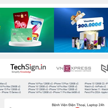
 Max cũ
iPhone 16 Plus 128GB cũ
-
iPhone 15 Plus 128GB cũ
iPhone 13 128GB Cũ
-
iP
16 Pro Max 256GB cũ
iPhone 16 128GB cũ
-
iPhone 14 Pro Max 128GB cũ
Watch cũ
-
AirPods cũ
one 15 Pro 128GB cũ
iPhone 15 128GB cũ
-
iPhone 13 Pro Max 128GB cũ
Watch Series 11
-
Watch
-
iPhone 15 Series cũ
iPhone 14 Pro 128GB cũ
-
iPhone 11 Pro Max 64GB cũ
Pencil Pro 2024
-
Apple 
Bệnh Viện Điện Thoại, Laptop 24h