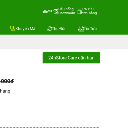
Hệ Thống
Tra cứu
VIP
Showroom
đơn hàng
Khuyến Mãi
Thu Đổi
Tin Tức
24hStore Care gần bạn
.000đ
tháng