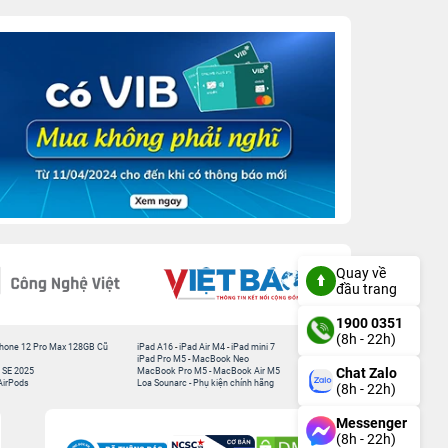
Quay về
đầu trang
1900 0351
(8h - 22h)
hone 12 Pro Max 128GB Cũ
iPad A16
-
iPad Air M4
-
iPad mini 7
iPad Pro M5
-
MacBook Neo
Chat Zalo
 SE 2025
MacBook Pro M5
-
MacBook Air M5
AirPods
Loa Sounarc
-
Phụ kiện chính hãng
(8h - 22h)
Messenger
(8h - 22h)