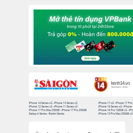
iPhone 14 Series cũ
-
iPhone 13 Series cũ
iPhone 17 cũ
-
iPhone 17 Pro
iPhone 12 Series cũ
-
iPhone 11 Series cũ
iPhone 16 Series cũ
-
iPhone 
iPhone 17 Pro Max 256GB
-
iPhone 17 Pro 256GB
iPhone 16 Pro 128GB cũ
-
iPh
Galaxy A Series
-
Redmi Series
iPhone 15 Pro Max 256GB cũ