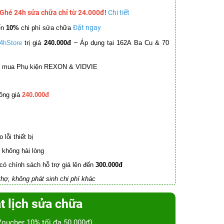
 Ghé 24h sửa chữa chỉ từ 24.000đ!
Chi tiết
Đặt ngay
ến
10%
chi phí sửa chữa
–
4hStore
trị giá
240.000đ
Áp dụng tại 162A Ba Cu & 70
mua Phụ kiện REXON & VIDVIE
ồng giá
240.000đ
lỗi thiết bị
không hài lòng
có chính sách hỗ trợ giá lên đến
300.000đ
hợ, không phát sinh chi phí khác
t lịch sửa chữa
Voucher 10% tối đa 50.000đ)