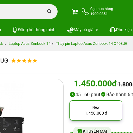
Gọi mua hàng
1900.0351
p
Đồng hồ thông minh
Máy cũ giá rẻ
Phụ kiện
ok
Laptop Asus Zenbook 14
Thay pin Laptop Asus Zenbook 14 Q408UG
8UG
1.450.000đ
1.800
45 - 60 phút
Bảo hành 6 
New
1.450.000 đ
KHUYẾN MÃI