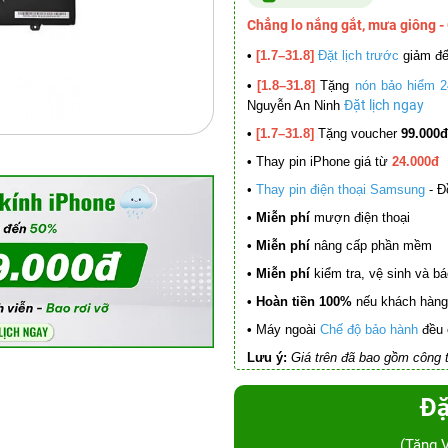
Chẳng lo nắng gắt, mưa giông -
•
[1.7–31.8]
Đặt lịch trước
giảm đ
•
[1.8–31.8]
Tặng
nón bảo hiểm 2
Đặt lịch ngay
Nguyễn An Ninh
•
[1.7–31.8]
Tặng voucher
99.000đ
•
Thay pin iPhone giá từ
24.000đ
•
Thay pin điện thoại Samsung
- Đ
• Miễn phí
mượn điện thoại
• Miễn phí
nâng cấp phần mềm
•
Miễn phí
kiểm tra, vệ sinh và báo 
• Hoàn tiền 100%
nếu khách hàng 
•
Máy ngoài
Chế độ bảo hành
đều 
Lưu ý:
Giá trên đã bao gồm công t
Đặ
(Tặng 