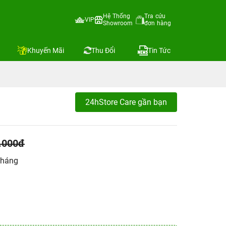
Hệ Thống
Tra cứu
VIP
Showroom
đơn hàng
Khuyến Mãi
Thu Đổi
Tin Tức
24hStore Care gần bạn
.000đ
tháng