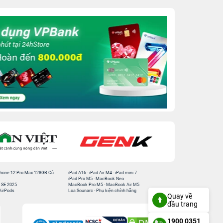
hone 12 Pro Max 128GB Cũ
iPad A16
-
iPad Air M4
-
iPad mini 7
iPad Pro M5
-
MacBook Neo
 SE 2025
MacBook Pro M5
-
MacBook Air M5
AirPods
Loa Sounarc
-
Phụ kiện chính hãng
Quay về
đầu trang
1900 0351