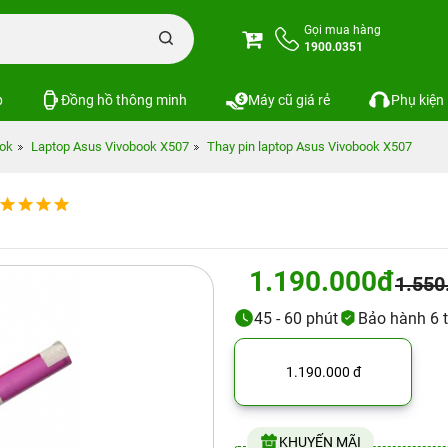
Gọi mua hàng
1900.0351
p
Đồng hồ thông minh
Máy cũ giá rẻ
Phụ kiện
ok
Laptop Asus Vivobook X507
Thay pin laptop Asus Vivobook X507
1.190.000đ
1.550
45 - 60 phút
Bảo hành 6 
1.190.000 đ
KHUYẾN MÃI