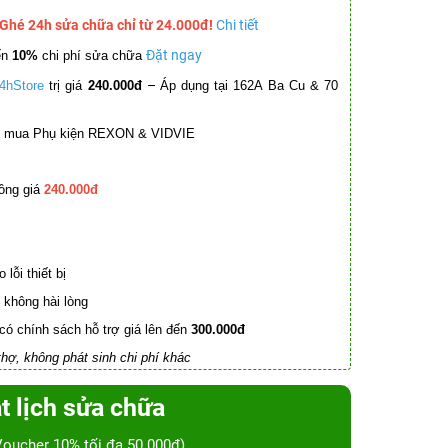
 Ghé 24h sửa chữa chỉ từ 24.000đ!
Chi tiết
Đặt ngay
ến
10%
chi phí sửa chữa
–
4hStore
trị giá
240.000đ
Áp dụng tại 162A Ba Cu & 70
mua Phụ kiện REXON & VIDVIE
ồng giá
240.000đ
lỗi thiết bị
không hài lòng
có chính sách hỗ trợ giá lên đến
300.000đ
hợ, không phát sinh chi phí khác
t lịch sửa chữa
Voucher 10% tối đa 50.000đ)