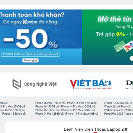
 Max cũ
iPhone 16 Plus 128GB cũ
-
iPhone 15 Plus 128GB cũ
iPhone 13 128GB Cũ
-
iP
16 Pro Max 256GB cũ
iPhone 16 128GB cũ
-
iPhone 14 Pro Max 128GB cũ
Watch cũ
-
AirPods cũ
one 15 Pro 128GB cũ
iPhone 15 128GB cũ
-
iPhone 13 Pro Max 128GB cũ
Watch Series 11
-
Watch
-
iPhone 15 Series cũ
iPhone 14 Pro 128GB cũ
-
iPhone 11 Pro Max 64GB cũ
Pencil Pro 2024
-
Apple 
Bệnh Viện Điện Thoại, Laptop 24h