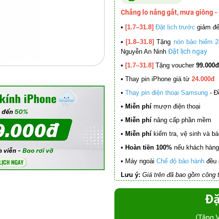
Chẳng lo nắng gắt, mưa giông -
•
[1.7–31.8]
Đặt lịch trước
giảm đ
•
[1.8–31.8]
Tặng
nón bảo hiểm 2
Đặt lịch ngay
Nguyễn An Ninh
•
[1.7–31.8]
Tặng voucher
99.000đ
•
Thay pin iPhone giá từ
24.000đ
•
Thay pin điện thoại Samsung
- Đ
• Miễn phí
mượn điện thoại
• Miễn phí
nâng cấp phần mềm
•
Miễn phí
kiểm tra, vệ sinh và báo 
• Hoàn tiền 100%
nếu khách hàng 
•
Máy ngoài
Chế độ bảo hành
đều 
Lưu ý:
Giá trên đã bao gồm công t
Đặ
(Tặng 