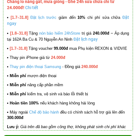
Chẳng lo nắng gắt, mưa giông - Ghé 24h sửa chữa chỉ từ
24.000đ!
Chi tiết
Đặt
•
[1.7–31.8]
Đặt lịch trước
giảm đến
10%
chi phí sửa chữa
ngay
–
•
[1.8–31.8]
Tặng
nón bảo hiểm 24hStore
trị giá
240.000đ
Áp dụng
Đặt lịch ngay
tại 162A Ba Cu & 70 Nguyễn An Ninh
•
[1.7–31.8]
Tặng voucher
99.000đ
mua Phụ kiện REXON & VIDVIE
•
Thay pin iPhone giá từ
24.000đ
•
Thay pin điện thoại Samsung
- Đồng giá
240.000đ
• Miễn phí
mượn điện thoại
• Miễn phí
nâng cấp phần mềm
•
Miễn phí
kiểm tra, vệ sinh và báo lỗi thiết bị
• Hoàn tiền 100%
nếu khách hàng không hài lòng
•
Máy ngoài
Chế độ bảo hành
đều có chính sách hỗ trợ giá lên đến
300.000đ
Lưu ý:
Giá trên đã bao gồm công thợ, không phát sinh chi phí khác