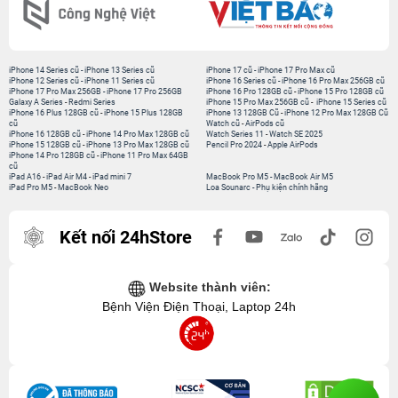
iPhone 14 Series cũ
-
iPhone 13 Series cũ
iPhone 17 cũ
-
iPhone 17 Pro Max cũ
iPhone 12 Series cũ
-
iPhone 11 Series cũ
iPhone 16 Series cũ
-
iPhone 16 Pro Max 256GB cũ
iPhone 17 Pro Max 256GB
-
iPhone 17 Pro 256GB
iPhone 16 Pro 128GB cũ
-
iPhone 15 Pro 128GB cũ
Galaxy A Series
-
Redmi Series
iPhone 15 Pro Max 256GB cũ
-
iPhone 15 Series cũ
iPhone 16 Plus 128GB cũ
-
iPhone 15 Plus 128GB
iPhone 13 128GB Cũ
-
iPhone 12 Pro Max 128GB Cũ
cũ
Watch cũ
-
AirPods cũ
iPhone 16 128GB cũ
-
iPhone 14 Pro Max 128GB cũ
Watch Series 11
-
Watch SE 2025
iPhone 15 128GB cũ
-
iPhone 13 Pro Max 128GB cũ
Pencil Pro 2024
-
Apple AirPods
iPhone 14 Pro 128GB cũ
-
iPhone 11 Pro Max 64GB
cũ
iPad A16
-
iPad Air M4
-
iPad mini 7
MacBook Pro M5
-
MacBook Air M5
iPad Pro M5
-
MacBook Neo
Loa Sounarc
-
Phụ kiện chính hãng
Kết nối 24hStore
Website thành viên:
Bệnh Viện Điện Thoại, Laptop 24h