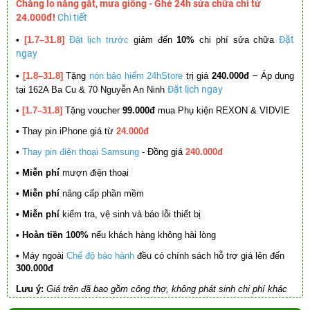
Chẳng lo nắng gắt, mưa giông - Ghé 24h sửa chữa chỉ từ
24.000đ!
Chi tiết
Đặt
•
[1.7–31.8]
Đặt lịch trước
giảm đến
10%
chi phí sửa chữa
ngay
–
•
[1.8–31.8]
Tặng
nón bảo hiểm 24hStore
trị giá
240.000đ
Áp dụng
Đặt lịch ngay
tại 162A Ba Cu & 70 Nguyễn An Ninh
•
[1.7–31.8]
Tặng voucher
99.000đ
mua Phụ kiện REXON & VIDVIE
•
Thay pin iPhone giá từ
24.000đ
•
Thay pin điện thoại Samsung
- Đồng giá
240.000đ
• Miễn phí
mượn điện thoại
• Miễn phí
nâng cấp phần mềm
•
Miễn phí
kiểm tra, vệ sinh và báo lỗi thiết bị
• Hoàn tiền 100%
nếu khách hàng không hài lòng
•
Máy ngoài
Chế độ bảo hành
đều có chính sách hỗ trợ giá lên đến
300.000đ
Lưu ý:
Giá trên đã bao gồm công thợ, không phát sinh chi phí khác