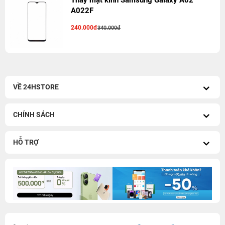
Thay mặt kính Samsung Galaxy A02
A022F
240.000đ
340.000đ
VỀ 24HSTORE
CHÍNH SÁCH
HỖ TRỢ