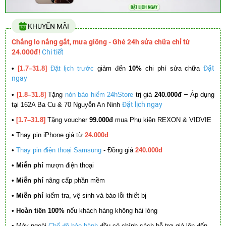
KHUYẾN MÃI
Chẳng lo nắng gắt, mưa giông - Ghé 24h sửa chữa chỉ từ
24.000đ!
Chi tiết
Đặt
•
[1.7–31.8]
Đặt lịch trước
giảm đến
10%
chi phí sửa chữa
ngay
–
•
[1.8–31.8]
Tặng
nón bảo hiểm 24hStore
trị giá
240.000đ
Áp dụng
Đặt lịch ngay
tại 162A Ba Cu & 70 Nguyễn An Ninh
•
[1.7–31.8]
Tặng voucher
99.000đ
mua Phụ kiện REXON & VIDVIE
•
Thay pin iPhone giá từ
24.000đ
•
Thay pin điện thoại Samsung
- Đồng giá
240.000đ
• Miễn phí
mượn điện thoại
• Miễn phí
nâng cấp phần mềm
•
Miễn phí
kiểm tra, vệ sinh và báo lỗi thiết bị
• Hoàn tiền 100%
nếu khách hàng không hài lòng
•
Máy ngoài
Chế độ bảo hành
đều có chính sách hỗ trợ giá lên đến