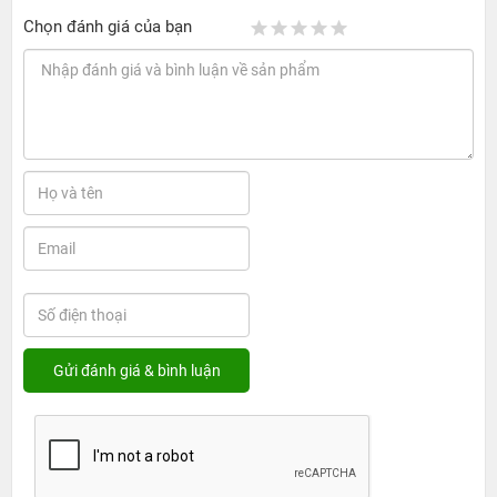
Chọn đánh giá của bạn
Địa chỉ thay pin iPhone 17 Pro uy tín tại TP.
HCM
1. Giá cả và thời gian sửa chữa tại 24hStore
Hiện tại,
24hStore
đang cung cấp dịch vụ thay pin iPhone
17 Pro với mức giá cạnh tranh và hợp lý. Để biết thêm chi
tiết về chi phí và các chương trình ưu đãi hiện hành, quý
khách vui lòng liên hệ qua
hotline 1900.0351
để được tư
vấn và hỗ trợ kịp thời.
Thời gian thay pin thường dao động từ
30 đến 45 phút
,