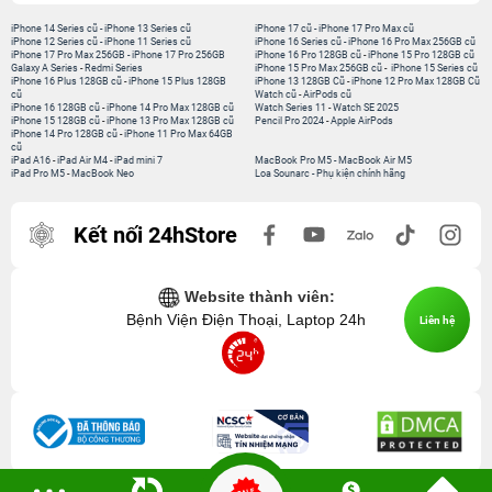
iPhone 14 Series cũ
-
iPhone 13 Series cũ
iPhone 17 cũ
-
iPhone 17 Pro Max cũ
iPhone 12 Series cũ
-
iPhone 11 Series cũ
iPhone 16 Series cũ
-
iPhone 16 Pro Max 256GB cũ
iPhone 17 Pro Max 256GB
-
iPhone 17 Pro 256GB
iPhone 16 Pro 128GB cũ
-
iPhone 15 Pro 128GB cũ
Galaxy A Series
-
Redmi Series
iPhone 15 Pro Max 256GB cũ
-
iPhone 15 Series cũ
iPhone 16 Plus 128GB cũ
-
iPhone 15 Plus 128GB
iPhone 13 128GB Cũ
-
iPhone 12 Pro Max 128GB Cũ
cũ
Watch cũ
-
AirPods cũ
iPhone 16 128GB cũ
-
iPhone 14 Pro Max 128GB cũ
Watch Series 11
-
Watch SE 2025
iPhone 15 128GB cũ
-
iPhone 13 Pro Max 128GB cũ
Pencil Pro 2024
-
Apple AirPods
iPhone 14 Pro 128GB cũ
-
iPhone 11 Pro Max 64GB
cũ
iPad A16
-
iPad Air M4
-
iPad mini 7
MacBook Pro M5
-
MacBook Air M5
iPad Pro M5
-
MacBook Neo
Loa Sounarc
-
Phụ kiện chính hãng
Kết nối 24hStore
Website thành viên:
Bệnh Viện Điện Thoại, Laptop 24h
Liên hệ