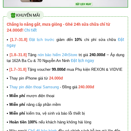
KHUYẾN MÃI
Chẳng lo nắng gắt, mưa giông - Ghé 24h sửa chữa chỉ từ
24.000đ!
Chi tiết
Đặt
•
[1.7–31.8]
Đặt lịch trước
giảm đến
10%
chi phí sửa chữa
ngay
–
•
[1.8–31.8]
Tặng
nón bảo hiểm 24hStore
trị giá
240.000đ
Áp dụng
Đặt lịch ngay
tại 162A Ba Cu & 70 Nguyễn An Ninh
•
[1.7–31.8]
Tặng voucher
99.000đ
mua Phụ kiện REXON & VIDVIE
•
Thay pin iPhone giá từ
24.000đ
•
Thay pin điện thoại Samsung
- Đồng giá
240.000đ
• Miễn phí
mượn điện thoại
• Miễn phí
nâng cấp phần mềm
•
Miễn phí
kiểm tra, vệ sinh và báo lỗi thiết bị
• Hoàn tiền 100%
nếu khách hàng không hài lòng
•
Máy ngoài
Chế độ bảo hành
đều có chính sách hỗ trợ giá lên đến