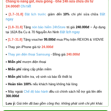
Chẳng lo nắng gắt, mưa giông - Ghé 24h sửa chữa chỉ từ
24.000đ!
Chi tiết
Đặt
•
[1.7–31.8]
Đặt lịch trước
giảm đến
10%
chi phí sửa chữa
ngay
–
•
[1.8–31.8]
Tặng
nón bảo hiểm 24hStore
trị giá
240.000đ
Áp dụng
Đặt lịch ngay
tại 162A Ba Cu & 70 Nguyễn An Ninh
•
[1.7–31.8]
Tặng voucher
99.000đ
mua Phụ kiện REXON & VIDVIE
•
Thay pin iPhone giá từ
24.000đ
•
Thay pin điện thoại Samsung
- Đồng giá
240.000đ
• Miễn phí
mượn điện thoại
• Miễn phí
nâng cấp phần mềm
•
Miễn phí
kiểm tra, vệ sinh và báo lỗi thiết bị
• Hoàn tiền 100%
nếu khách hàng không hài lòng
•
Máy ngoài
Chế độ bảo hành
đều có chính sách hỗ trợ giá lên đến
300.000đ
Lưu ý:
Giá trên đã bao gồm công thợ, không phát sinh chi phí khác