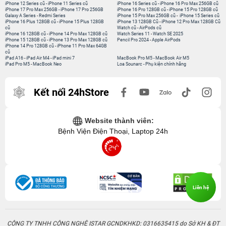
iPhone 12 Series cũ
-
iPhone 11 Series cũ
iPhone 16 Series cũ
-
iPhone 16 Pro Max 256GB cũ
iPhone 17 Pro Max 256GB
-
iPhone 17 Pro 256GB
iPhone 16 Pro 128GB cũ
-
iPhone 15 Pro 128GB cũ
Galaxy A Series
-
Redmi Series
iPhone 15 Pro Max 256GB cũ
-
iPhone 15 Series cũ
iPhone 16 Plus 128GB cũ
-
iPhone 15 Plus 128GB
iPhone 13 128GB Cũ
-
iPhone 12 Pro Max 128GB Cũ
cũ
Watch cũ
-
AirPods cũ
iPhone 16 128GB cũ
-
iPhone 14 Pro Max 128GB cũ
Watch Series 11
-
Watch SE 2025
iPhone 15 128GB cũ
-
iPhone 13 Pro Max 128GB cũ
Pencil Pro 2024
-
Apple AirPods
iPhone 14 Pro 128GB cũ
-
iPhone 11 Pro Max 64GB
cũ
iPad A16
-
iPad Air M4
-
iPad mini 7
MacBook Pro M5
-
MacBook Air M5
iPad Pro M5
-
MacBook Neo
Loa Sounarc
-
Phụ kiện chính hãng
Kết nối 24hStore
Website thành viên:
Bệnh Viện Điện Thoại, Laptop 24h
Liên hệ
CÔNG TY TNHH CÔNG NGHỆ ISTAR GCNDKHKD: 0316635415 do Sở KH & ĐT