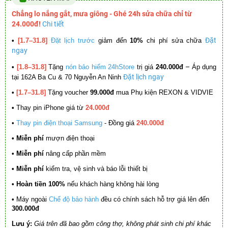
Chẳng lo nắng gắt, mưa giông - Ghé 24h sửa chữa chỉ từ
24.000đ!
Chi tiết
Đặt
•
[1.7–31.8]
Đặt lịch trước
giảm đến
10%
chi phí sửa chữa
ngay
–
•
[1.8–31.8]
Tặng
nón bảo hiểm 24hStore
trị giá
240.000đ
Áp dụng
Đặt lịch ngay
tại 162A Ba Cu & 70 Nguyễn An Ninh
•
[1.7–31.8]
Tặng voucher
99.000đ
mua Phụ kiện REXON & VIDVIE
•
Thay pin iPhone giá từ
24.000đ
•
Thay pin điện thoại Samsung
- Đồng giá
240.000đ
• Miễn phí
mượn điện thoại
• Miễn phí
nâng cấp phần mềm
•
Miễn phí
kiểm tra, vệ sinh và báo lỗi thiết bị
• Hoàn tiền 100%
nếu khách hàng không hài lòng
•
Máy ngoài
Chế độ bảo hành
đều có chính sách hỗ trợ giá lên đến
300.000đ
Lưu ý:
Giá trên đã bao gồm công thợ, không phát sinh chi phí khác