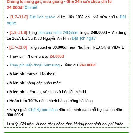
Chẳng lo nắng gắt, mưa giông - Ghé 24h sửa chữa chỉ từ
24.000đ!
Chi tiết
Đặt
•
[1.7–31.8]
Đặt lịch trước
giảm đến
10%
chi phí sửa chữa
ngay
–
•
[1.8–31.8]
Tặng
nón bảo hiểm 24hStore
trị giá
240.000đ
Áp dụng
Đặt lịch ngay
tại 162A Ba Cu & 70 Nguyễn An Ninh
•
[1.7–31.8]
Tặng voucher
99.000đ
mua Phụ kiện REXON & VIDVIE
•
Thay pin iPhone giá từ
24.000đ
•
Thay pin điện thoại Samsung
- Đồng giá
240.000đ
• Miễn phí
mượn điện thoại
• Miễn phí
nâng cấp phần mềm
•
Miễn phí
kiểm tra, vệ sinh và báo lỗi thiết bị
• Hoàn tiền 100%
nếu khách hàng không hài lòng
•
Máy ngoài
Chế độ bảo hành
đều có chính sách hỗ trợ giá lên đến
300.000đ
Lưu ý:
Giá trên đã bao gồm công thợ, không phát sinh chi phí khác