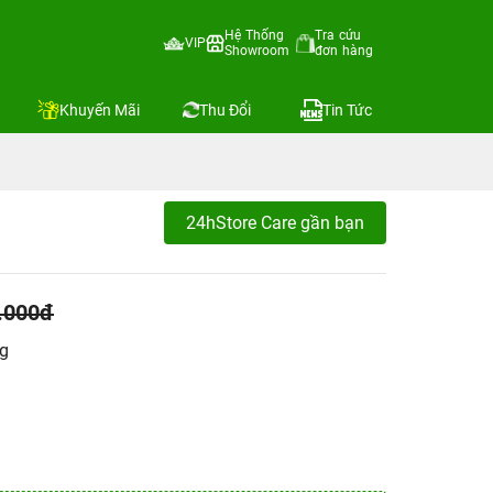
Hệ Thống
Tra cứu
VIP
Showroom
đơn hàng
Khuyến Mãi
Thu Đổi
Tin Tức
24hStore Care gần bạn
.000đ
ng