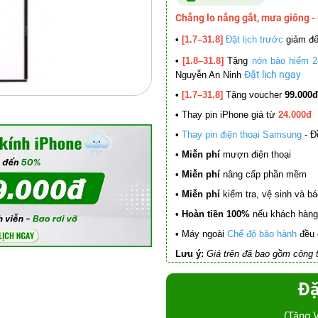
Chẳng lo nắng gắt, mưa giông -
•
[1.7–31.8]
Đặt lịch trước
giảm đ
•
[1.8–31.8]
Tặng
nón bảo hiểm 2
Đặt lịch ngay
Nguyễn An Ninh
•
[1.7–31.8]
Tặng voucher
99.000đ
•
Thay pin iPhone giá từ
24.000đ
•
Thay pin điện thoại Samsung
- Đ
• Miễn phí
mượn điện thoại
• Miễn phí
nâng cấp phần mềm
•
Miễn phí
kiểm tra, vệ sinh và báo 
• Hoàn tiền 100%
nếu khách hàng 
•
Máy ngoài
Chế độ bảo hành
đều 
Lưu ý:
Giá trên đã bao gồm công t
Đặ
(Tặng 