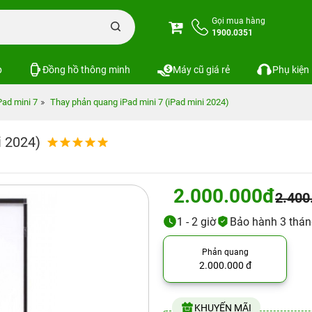
Gọi mua hàng
1900.0351
p
Đồng hồ thông minh
Máy cũ giá rẻ
Phụ kiện
Pad mini 7
Thay phản quang iPad mini 7 (iPad mini 2024)
i 2024)
2.000.000đ
2.400
1 - 2 giờ
Bảo hành 3 thá
Phản quang
2.000.000 đ
KHUYẾN MÃI