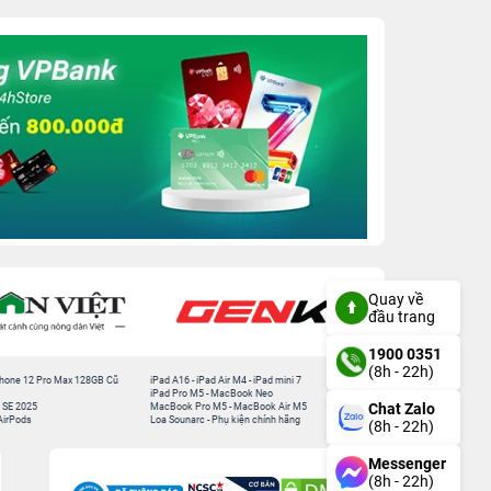
Quay về
đầu trang
1900 0351
(8h - 22h)
hone 12 Pro Max 128GB Cũ
iPad A16
-
iPad Air M4
-
iPad mini 7
iPad Pro M5
-
MacBook Neo
Chat Zalo
 SE 2025
MacBook Pro M5
-
MacBook Air M5
AirPods
Loa Sounarc
-
Phụ kiện chính hãng
(8h - 22h)
Messenger
(8h - 22h)