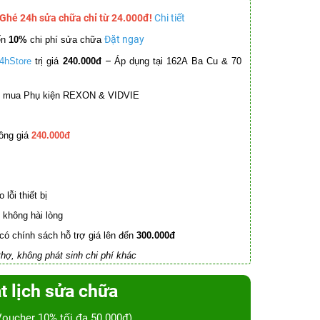
 Ghé 24h sửa chữa chỉ từ 24.000đ!
Chi tiết
Đặt ngay
ến
10%
chi phí sửa chữa
–
4hStore
trị giá
240.000đ
Áp dụng tại 162A Ba Cu & 70
mua Phụ kiện REXON & VIDVIE
ồng giá
240.000đ
lỗi thiết bị
không hài lòng
có chính sách hỗ trợ giá lên đến
300.000đ
hợ, không phát sinh chi phí khác
t lịch sửa chữa
Voucher 10% tối đa 50.000đ)