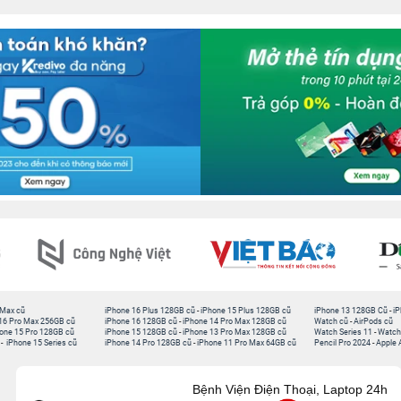
 Max cũ
iPhone 16 Plus 128GB cũ
-
iPhone 15 Plus 128GB cũ
iPhone 13 128GB Cũ
-
iP
16 Pro Max 256GB cũ
iPhone 16 128GB cũ
-
iPhone 14 Pro Max 128GB cũ
Watch cũ
-
AirPods cũ
one 15 Pro 128GB cũ
iPhone 15 128GB cũ
-
iPhone 13 Pro Max 128GB cũ
Watch Series 11
-
Watch
-
iPhone 15 Series cũ
iPhone 14 Pro 128GB cũ
-
iPhone 11 Pro Max 64GB cũ
Pencil Pro 2024
-
Apple 
Bệnh Viện Điện Thoại, Laptop 24h