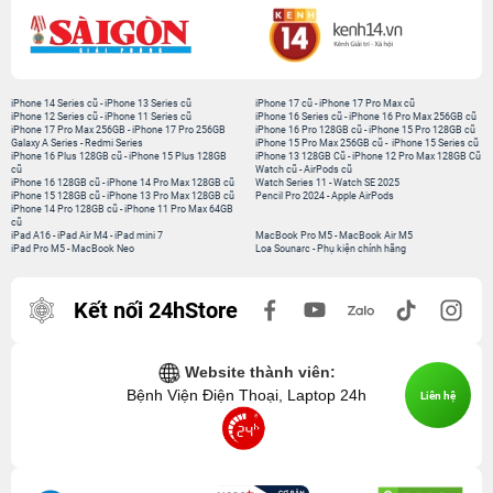
iPhone 14 Series cũ
-
iPhone 13 Series cũ
iPhone 17 cũ
-
iPhone 17 Pro Max cũ
iPhone 12 Series cũ
-
iPhone 11 Series cũ
iPhone 16 Series cũ
-
iPhone 16 Pro Max 256GB cũ
iPhone 17 Pro Max 256GB
-
iPhone 17 Pro 256GB
iPhone 16 Pro 128GB cũ
-
iPhone 15 Pro 128GB cũ
Galaxy A Series
-
Redmi Series
iPhone 15 Pro Max 256GB cũ
-
iPhone 15 Series cũ
iPhone 16 Plus 128GB cũ
-
iPhone 15 Plus 128GB
iPhone 13 128GB Cũ
-
iPhone 12 Pro Max 128GB Cũ
cũ
Watch cũ
-
AirPods cũ
iPhone 16 128GB cũ
-
iPhone 14 Pro Max 128GB cũ
Watch Series 11
-
Watch SE 2025
iPhone 15 128GB cũ
-
iPhone 13 Pro Max 128GB cũ
Pencil Pro 2024
-
Apple AirPods
iPhone 14 Pro 128GB cũ
-
iPhone 11 Pro Max 64GB
cũ
iPad A16
-
iPad Air M4
-
iPad mini 7
MacBook Pro M5
-
MacBook Air M5
iPad Pro M5
-
MacBook Neo
Loa Sounarc
-
Phụ kiện chính hãng
Kết nối 24hStore
Website thành viên:
Bệnh Viện Điện Thoại, Laptop 24h
Liên hệ