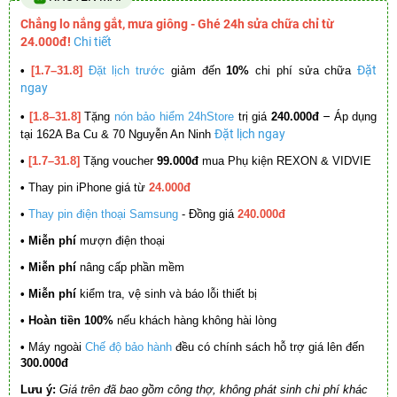
Chẳng lo nắng gắt, mưa giông - Ghé 24h sửa chữa chỉ từ
24.000đ!
Chi tiết
Đặt
•
[1.7–31.8]
Đặt lịch trước
giảm đến
10%
chi phí sửa chữa
ngay
–
•
[1.8–31.8]
Tặng
nón bảo hiểm 24hStore
trị giá
240.000đ
Áp dụng
Đặt lịch ngay
tại 162A Ba Cu & 70 Nguyễn An Ninh
•
[1.7–31.8]
Tặng voucher
99.000đ
mua Phụ kiện REXON & VIDVIE
•
Thay pin iPhone giá từ
24.000đ
•
Thay pin điện thoại Samsung
- Đồng giá
240.000đ
• Miễn phí
mượn điện thoại
• Miễn phí
nâng cấp phần mềm
•
Miễn phí
kiểm tra, vệ sinh và báo lỗi thiết bị
• Hoàn tiền 100%
nếu khách hàng không hài lòng
•
Máy ngoài
Chế độ bảo hành
đều có chính sách hỗ trợ giá lên đến
300.000đ
Lưu ý:
Giá trên đã bao gồm công thợ, không phát sinh chi phí khác