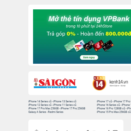
iPhone 14 Series cũ
-
iPhone 13 Series cũ
iPhone 17 cũ
-
iPhone 17 Pro
iPhone 12 Series cũ
-
iPhone 11 Series cũ
iPhone 16 Series cũ
-
iPhone 
iPhone 17 Pro Max 256GB
-
iPhone 17 Pro 256GB
iPhone 16 Pro 128GB cũ
-
iPh
Galaxy A Series
-
Redmi Series
iPhone 15 Pro Max 256GB cũ