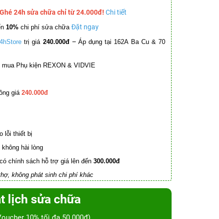
 Ghé 24h sửa chữa chỉ từ 24.000đ!
Chi tiết
Đặt ngay
ến
10%
chi phí sửa chữa
–
4hStore
trị giá
240.000đ
Áp dụng tại 162A Ba Cu & 70
mua Phụ kiện REXON & VIDVIE
ồng giá
240.000đ
lỗi thiết bị
không hài lòng
có chính sách hỗ trợ giá lên đến
300.000đ
hợ, không phát sinh chi phí khác
t lịch sửa chữa
Voucher 10% tối đa 50.000đ)