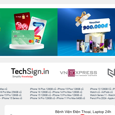
 Max cũ
iPhone 16 Plus 128GB cũ
-
iPhone 15 Plus 128GB cũ
iPhone 13 128GB Cũ
-
iP
16 Pro Max 256GB cũ
iPhone 16 128GB cũ
-
iPhone 14 Pro Max 128GB cũ
Watch cũ
-
AirPods cũ
one 15 Pro 128GB cũ
iPhone 15 128GB cũ
-
iPhone 13 Pro Max 128GB cũ
Watch Series 11
-
Watch
-
iPhone 15 Series cũ
iPhone 14 Pro 128GB cũ
-
iPhone 11 Pro Max 64GB cũ
Pencil Pro 2024
-
Apple 
Bệnh Viện Điện Thoại, Laptop 24h