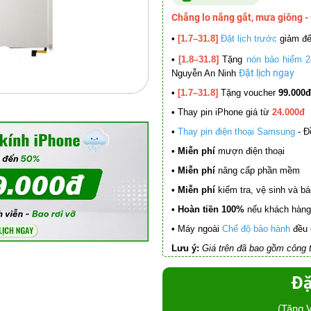
Chẳng lo nắng gắt, mưa giông -
•
[1.7–31.8]
Đặt lịch trước
giảm đ
•
[1.8–31.8]
Tặng
nón bảo hiểm 2
Đặt lịch ngay
Nguyễn An Ninh
•
[1.7–31.8]
Tặng voucher
99.000đ
•
Thay pin iPhone giá từ
24.000đ
•
Thay pin điện thoại Samsung
- Đ
• Miễn phí
mượn điện thoại
• Miễn phí
nâng cấp phần mềm
•
Miễn phí
kiểm tra, vệ sinh và báo 
• Hoàn tiền 100%
nếu khách hàng 
•
Máy ngoài
Chế độ bảo hành
đều 
Lưu ý:
Giá trên đã bao gồm công t
Đặ
(Tặng 