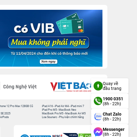
Quay về
đầu trang
1900 0351
(8h - 22h)
hone 12 Pro Max 128GB Cũ
iPad A16
-
iPad Air M4
-
iPad mini 7
iPad Pro M5
-
MacBook Neo
Chat Zalo
 SE 2025
MacBook Pro M5
-
MacBook Air M5
AirPods
Loa Sounarc
-
Phụ kiện chính hãng
(8h - 22h)
Messenger
(8h - 22h)