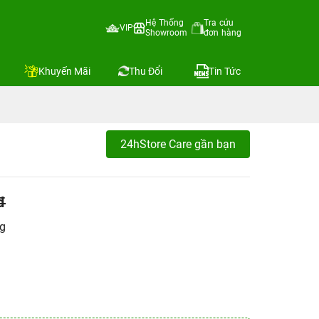
Hệ Thống
Tra cứu
VIP
Showroom
đơn hàng
Khuyến Mãi
Thu Đổi
Tin Tức
24hStore Care gần bạn
đ
ng