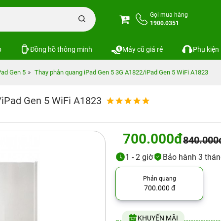
Gọi mua hàng
1900.0351
p
Đồng hồ thông minh
Máy cũ giá rẻ
Phụ kiện
Pad Gen 5
Thay phản quang iPad Gen 5 3G A1822/iPad Gen 5 WiFi A1823
/iPad Gen 5 WiFi A1823
700.000đ
840.000
1 - 2 giờ
Bảo hành 3 thá
Phản quang
700.000 đ
KHUYẾN MÃI