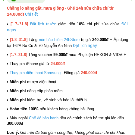
Chẳng lo nắng gắt, mưa giông - Ghé 24h sửa chữa chỉ từ
24.000đ!
Chi tiết
Đặt
•
[1.7–31.8]
Đặt lịch trước
giảm đến
10%
chi phí sửa chữa
ngay
–
•
[1.8–31.8]
Tặng
nón bảo hiểm 24hStore
trị giá
240.000đ
Áp dụng
Đặt lịch ngay
tại 162A Ba Cu & 70 Nguyễn An Ninh
•
[1.7–31.8]
Tặng voucher
99.000đ
mua Phụ kiện REXON & VIDVIE
•
Thay pin iPhone giá từ
24.000đ
•
Thay pin điện thoại Samsung
- Đồng giá
240.000đ
• Miễn phí
mượn điện thoại
• Miễn phí
nâng cấp phần mềm
•
Miễn phí
kiểm tra, vệ sinh và báo lỗi thiết bị
• Hoàn tiền 100%
nếu khách hàng không hài lòng
•
Máy ngoài
Chế độ bảo hành
đều có chính sách hỗ trợ giá lên đến
300.000đ
Lưu ý:
Giá trên đã bao gồm công thợ, không phát sinh chi phí khác