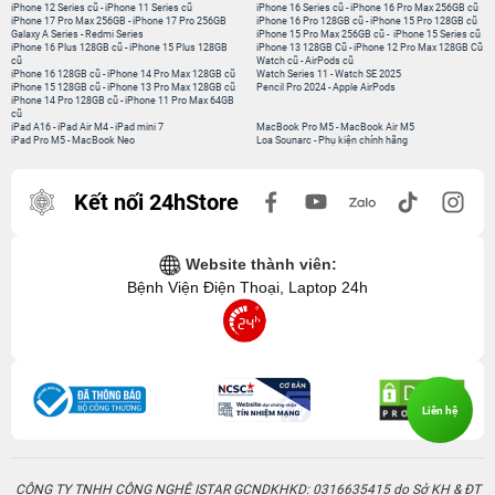
iPhone 12 Series cũ
-
iPhone 11 Series cũ
iPhone 16 Series cũ
-
iPhone 16 Pro Max 256GB cũ
iPhone 17 Pro Max 256GB
-
iPhone 17 Pro 256GB
iPhone 16 Pro 128GB cũ
-
iPhone 15 Pro 128GB cũ
Galaxy A Series
-
Redmi Series
iPhone 15 Pro Max 256GB cũ
-
iPhone 15 Series cũ
iPhone 16 Plus 128GB cũ
-
iPhone 15 Plus 128GB
iPhone 13 128GB Cũ
-
iPhone 12 Pro Max 128GB Cũ
cũ
Watch cũ
-
AirPods cũ
iPhone 16 128GB cũ
-
iPhone 14 Pro Max 128GB cũ
Watch Series 11
-
Watch SE 2025
iPhone 15 128GB cũ
-
iPhone 13 Pro Max 128GB cũ
Pencil Pro 2024
-
Apple AirPods
iPhone 14 Pro 128GB cũ
-
iPhone 11 Pro Max 64GB
cũ
iPad A16
-
iPad Air M4
-
iPad mini 7
MacBook Pro M5
-
MacBook Air M5
iPad Pro M5
-
MacBook Neo
Loa Sounarc
-
Phụ kiện chính hãng
Kết nối 24hStore
Website thành viên:
Bệnh Viện Điện Thoại, Laptop 24h
Liên hệ
CÔNG TY TNHH CÔNG NGHỆ ISTAR GCNDKHKD: 0316635415 do Sở KH & ĐT