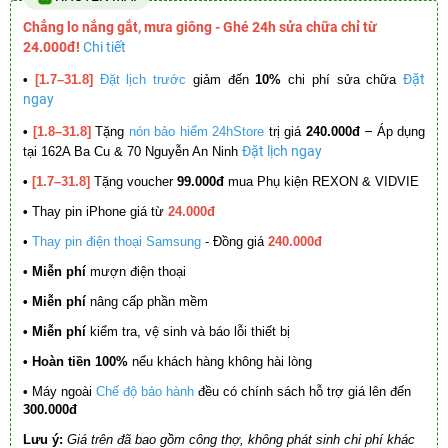
Chẳng lo nắng gắt, mưa giông - Ghé 24h sửa chữa chỉ từ
24.000đ!
Chi tiết
Đặt
•
[1.7–31.8]
Đặt lịch trước
giảm đến
10%
chi phí sửa chữa
ngay
–
•
[1.8–31.8]
Tặng
nón bảo hiểm 24hStore
trị giá
240.000đ
Áp dụng
Đặt lịch ngay
tại 162A Ba Cu & 70 Nguyễn An Ninh
•
[1.7–31.8]
Tặng voucher
99.000đ
mua Phụ kiện REXON & VIDVIE
•
Thay pin iPhone giá từ
24.000đ
•
Thay pin điện thoại Samsung
- Đồng giá
240.000đ
• Miễn phí
mượn điện thoại
• Miễn phí
nâng cấp phần mềm
•
Miễn phí
kiểm tra, vệ sinh và báo lỗi thiết bị
• Hoàn tiền 100%
nếu khách hàng không hài lòng
•
Máy ngoài
Chế độ bảo hành
đều có chính sách hỗ trợ giá lên đến
300.000đ
Lưu ý:
Giá trên đã bao gồm công thợ, không phát sinh chi phí khác