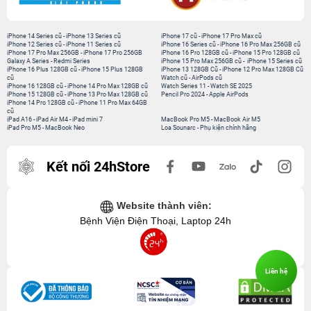
iPhone 14 Series cũ
-
iPhone 13 Series cũ
iPhone 17 cũ
-
iPhone 17 Pro Max cũ
iPhone 12 Series cũ
-
iPhone 11 Series cũ
iPhone 16 Series cũ
-
iPhone 16 Pro Max 256GB cũ
iPhone 17 Pro Max 256GB
-
iPhone 17 Pro 256GB
iPhone 16 Pro 128GB cũ
-
iPhone 15 Pro 128GB cũ
Galaxy A Series
-
Redmi Series
iPhone 15 Pro Max 256GB cũ
-
iPhone 15 Series cũ
iPhone 16 Plus 128GB cũ
-
iPhone 15 Plus 128GB
iPhone 13 128GB Cũ
-
iPhone 12 Pro Max 128GB Cũ
cũ
Watch cũ
-
AirPods cũ
iPhone 16 128GB cũ
-
iPhone 14 Pro Max 128GB cũ
Watch Series 11
-
Watch SE 2025
iPhone 15 128GB cũ
-
iPhone 13 Pro Max 128GB cũ
Pencil Pro 2024
-
Apple AirPods
iPhone 14 Pro 128GB cũ
-
iPhone 11 Pro Max 64GB
cũ
iPad A16
-
iPad Air M4
-
iPad mini 7
MacBook Pro M5
-
MacBook Air M5
iPad Pro M5
-
MacBook Neo
Loa Sounarc
-
Phụ kiện chính hãng
Kết nối 24hStore
Website thành viên:
Bệnh Viện Điện Thoại, Laptop 24h
Liên hệ