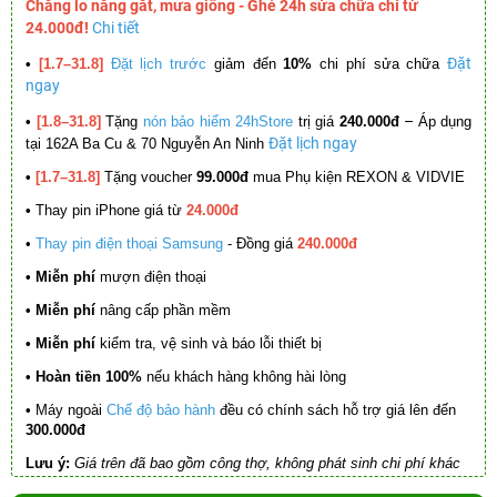
Chẳng lo nắng gắt, mưa giông - Ghé 24h sửa chữa chỉ từ
24.000đ!
Chi tiết
Đặt
•
[1.7–31.8]
Đặt lịch trước
giảm đến
10%
chi phí sửa chữa
ngay
–
•
[1.8–31.8]
Tặng
nón bảo hiểm 24hStore
trị giá
240.000đ
Áp dụng
Đặt lịch ngay
tại 162A Ba Cu & 70 Nguyễn An Ninh
•
[1.7–31.8]
Tặng voucher
99.000đ
mua Phụ kiện REXON & VIDVIE
•
Thay pin iPhone giá từ
24.000đ
•
Thay pin điện thoại Samsung
- Đồng giá
240.000đ
• Miễn phí
mượn điện thoại
• Miễn phí
nâng cấp phần mềm
•
Miễn phí
kiểm tra, vệ sinh và báo lỗi thiết bị
• Hoàn tiền 100%
nếu khách hàng không hài lòng
•
Máy ngoài
Chế độ bảo hành
đều có chính sách hỗ trợ giá lên đến
300.000đ
Lưu ý:
Giá trên đã bao gồm công thợ, không phát sinh chi phí khác