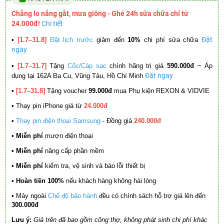
Chẳng lo nắng gắt, mưa giông - Ghé 24h sửa chữa chỉ từ
24.000đ!
Chi tiết
Đặt
•
[1.7–31.8]
Đặt lịch trước
giảm đến
10%
chi phí sửa chữa
ngay
–
•
[1.7–31.7]
Tặng
Cốc/Cáp sạc
chính hãng trị giá
590.000đ
Áp
Đặt ngay
dụng tại 162A Ba Cu, Vũng Tàu, Hồ Chí Minh
•
[1.7–31.8]
Tặng voucher
99.000đ
mua Phụ kiện REXON & VIDVIE
•
Thay pin iPhone giá từ
24.000đ
•
Thay pin điện thoại Samsung
- Đồng giá
240.000đ
• Miễn phí
mượn điện thoại
• Miễn phí
nâng cấp phần mềm
•
Miễn phí
kiểm tra, vệ sinh và báo lỗi thiết bị
• Hoàn tiền 100%
nếu khách hàng không hài lòng
•
Máy ngoài
Chế độ bảo hành
đều có chính sách hỗ trợ giá lên đến
300.000đ
Lưu ý:
Giá trên đã bao gồm công thợ, không phát sinh chi phí khác