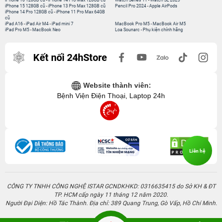
iPhone 16 128GB cũ
-
iPhone 14 Pro Max 128GB cũ
Watch Series 11
-
Watch SE 2025
iPhone 15 128GB cũ
-
iPhone 13 Pro Max 128GB cũ
Pencil Pro 2024
-
Apple AirPods
iPhone 14 Pro 128GB cũ
-
iPhone 11 Pro Max 64GB
cũ
iPad A16
-
iPad Air M4
-
iPad mini 7
MacBook Pro M5
-
MacBook Air M5
iPad Pro M5
-
MacBook Neo
Loa Sounarc
-
Phụ kiện chính hãng
Kết nối 24hStore
Website thành viên:
Bệnh Viện Điện Thoại, Laptop 24h
Liên hệ
CÔNG TY TNHH CÔNG NGHỆ ISTAR GCNDKHKD: 0316635415 do Sở KH & ĐT
TP. HCM cấp ngày 11 tháng 12 năm 2020.
Người Đại Diện: Hồ Tác Thành. Địa chỉ: 389 Quang Trung, Gò Vấp, Hồ Chí Minh.