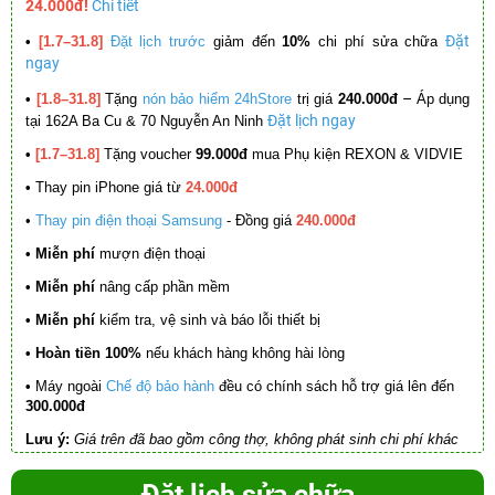
24.000đ!
Chi tiết
Đặt
•
[1.7–31.8]
Đặt lịch trước
giảm đến
10%
chi phí sửa chữa
ngay
–
•
[1.8–31.8]
Tặng
nón bảo hiểm 24hStore
trị giá
240.000đ
Áp dụng
Đặt lịch ngay
tại 162A Ba Cu & 70 Nguyễn An Ninh
•
[1.7–31.8]
Tặng voucher
99.000đ
mua Phụ kiện REXON & VIDVIE
•
Thay pin iPhone giá từ
24.000đ
•
Thay pin điện thoại Samsung
- Đồng giá
240.000đ
• Miễn phí
mượn điện thoại
• Miễn phí
nâng cấp phần mềm
•
Miễn phí
kiểm tra, vệ sinh và báo lỗi thiết bị
• Hoàn tiền 100%
nếu khách hàng không hài lòng
•
Máy ngoài
Chế độ bảo hành
đều có chính sách hỗ trợ giá lên đến
300.000đ
Lưu ý:
Giá trên đã bao gồm công thợ, không phát sinh chi phí khác
Đặt lịch sửa chữa