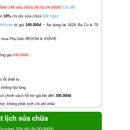
 Ghé 24h sửa chữa chỉ từ 24.000đ!
Chi tiết
Đặt ngay
ến
10%
chi phí sửa chữa
–
4hStore
trị giá
240.000đ
Áp dụng tại 162A Ba Cu & 70
mua Phụ kiện REXON & VIDVIE
ồng giá
240.000đ
lỗi thiết bị
không hài lòng
có chính sách hỗ trợ giá lên đến
300.000đ
hợ, không phát sinh chi phí khác
t lịch sửa chữa
Voucher 10% tối đa 50.000đ)