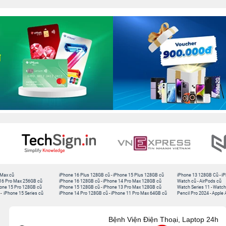
 Max cũ
iPhone 16 Plus 128GB cũ
-
iPhone 15 Plus 128GB cũ
iPhone 13 128GB Cũ
-
iP
16 Pro Max 256GB cũ
iPhone 16 128GB cũ
-
iPhone 14 Pro Max 128GB cũ
Watch cũ
-
AirPods cũ
one 15 Pro 128GB cũ
iPhone 15 128GB cũ
-
iPhone 13 Pro Max 128GB cũ
Watch Series 11
-
Watch
-
iPhone 15 Series cũ
iPhone 14 Pro 128GB cũ
-
iPhone 11 Pro Max 64GB cũ
Pencil Pro 2024
-
Apple 
Bệnh Viện Điện Thoại, Laptop 24h