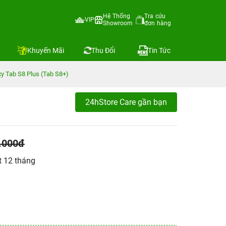
Hệ Thống
Tra cứu
VIP
Showroom
đơn hàng
Khuyến Mãi
Thu Đổi
Tin Tức
y Tab S8 Plus (Tab S8+)
24hStore Care gần bạn
.000đ
t 12 tháng