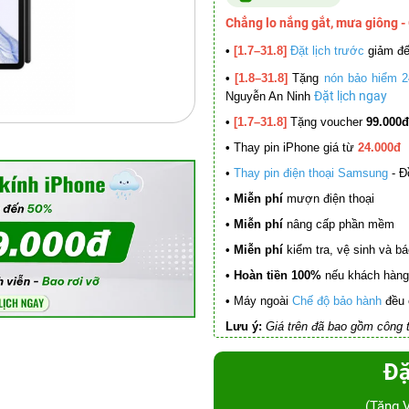
Chẳng lo nắng gắt, mưa giông -
•
[1.7–31.8]
Đặt lịch trước
giảm đ
•
[1.8–31.8]
Tặng
nón bảo hiểm 2
Đặt lịch ngay
Nguyễn An Ninh
•
[1.7–31.8]
Tặng voucher
99.000đ
•
Thay pin iPhone giá từ
24.000đ
•
Thay pin điện thoại Samsung
- Đ
• Miễn phí
mượn điện thoại
• Miễn phí
nâng cấp phần mềm
•
Miễn phí
kiểm tra, vệ sinh và báo 
• Hoàn tiền 100%
nếu khách hàng 
•
Máy ngoài
Chế độ bảo hành
đều 
Lưu ý:
Giá trên đã bao gồm công t
Đặ
(Tặng 