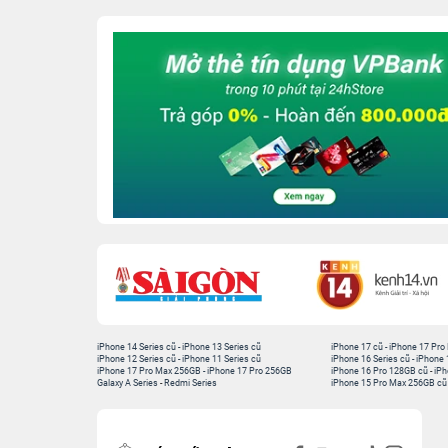
iPhone 14 Series cũ
-
iPhone 13 Series cũ
iPhone 17 cũ
-
iPhone 17 Pro
iPhone 12 Series cũ
-
iPhone 11 Series cũ
iPhone 16 Series cũ
-
iPhone 
iPhone 17 Pro Max 256GB
-
iPhone 17 Pro 256GB
iPhone 16 Pro 128GB cũ
-
iPh
Galaxy A Series
-
Redmi Series
iPhone 15 Pro Max 256GB cũ