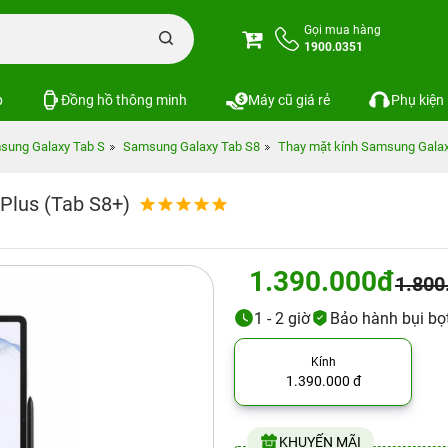
Gọi mua hàng
1900.0351
p
Đồng hồ thông minh
Máy cũ giá rẻ
Phụ kiện
sung Galaxy Tab S
Samsung Galaxy Tab S8
Thay mặt kính Samsung Galax
Plus (Tab S8+)
1.390.000đ
1.800
1 - 2 giờ
Bảo hành bụi bọ
Kính
1.390.000 đ
KHUYẾN MÃI