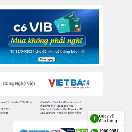
hone 12 Pro Max 128GB Cũ
iPad A16
-
iPad Air M4
-
iPad mini 7
iPad Pro M5
-
MacBook Neo
 SE 2025
MacBook Pro M5
-
MacBook Air M5
AirPods
Loa Sounarc
-
Phụ kiện chính hãng
Quay về
đầu trang
1900 0351