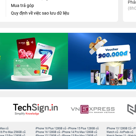
Phản
Mua trả góp
(8h0
Quy định về việc sao lưu dữ liệu
 Max cũ
iPhone 16 Plus 128GB cũ
-
iPhone 15 Plus 128GB cũ
iPhone 13 128GB Cũ
-
iP
16 Pro Max 256GB cũ
iPhone 16 128GB cũ
-
iPhone 14 Pro Max 128GB cũ
Watch cũ
-
AirPods cũ
one 15 Pro 128GB cũ
iPhone 15 128GB cũ
-
iPhone 13 Pro Max 128GB cũ
Watch Series 11
-
Watch