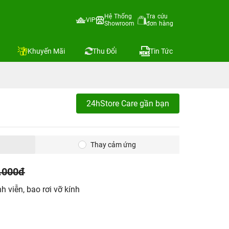
Hệ Thống
Tra cứu
VIP
Showroom
đơn hàng
Khuyến Mãi
Thu Đổi
Tin Tức
24hStore Care gần bạn
Thay cảm ứng
.000đ
h viễn, bao rơi vỡ kính