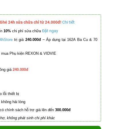
 Ghé 24h sửa chữa chỉ từ 24.000đ!
Chi tiết
Đặt ngay
ến
10%
chi phí sửa chữa
–
4hStore
trị giá
240.000đ
Áp dụng tại 162A Ba Cu & 70
mua Phụ kiện REXON & VIDVIE
ồng giá
240.000đ
lỗi thiết bị
không hài lòng
có chính sách hỗ trợ giá lên đến
300.000đ
hợ, không phát sinh chi phí khác