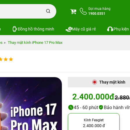
Gọi mua hàng
1900.0351
p
Đồng hồ thông minh
Máy cũ giá rẻ
Phụ kiện
es
Thay mặt kính iPhone 17 Pro Max
Thay mặt kính
2.400.000đ
2.880
45 - 60 phút
Bảo hành vĩn
Kính Feaglet
2.400.000 đ