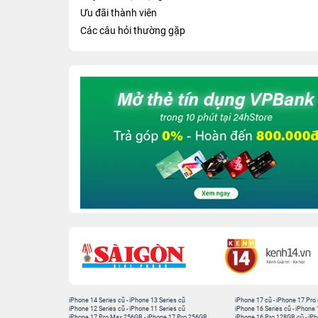
Ưu đãi thành viên
Các câu hỏi thường gặp
iPhone 14 Series cũ
-
iPhone 13 Series cũ
iPhone 17 cũ
-
iPhone 17 Pro
iPhone 12 Series cũ
-
iPhone 11 Series cũ
iPhone 16 Series cũ
-
iPhone 
iPhone 17 Pro Max 256GB
-
iPhone 17 Pro 256GB
iPhone 16 Pro 128GB cũ
-
iPh