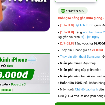
KHUYẾN MÃI
Chẳng lo nắng gắt, mưa giông -
•
[1.7–31.8]
Đặt lịch trước
giảm đ
•
[1.8–31.8]
Tặng
nón bảo hiểm 2
Đặt lịch ngay
Nguyễn An Ninh
•
[1.7–31.8]
Tặng voucher
99.000đ
•
Thay pin iPhone giá từ
24.000đ
•
Thay pin điện thoại Samsung
- Đ
• Miễn phí
mượn điện thoại
• Miễn phí
nâng cấp phần mềm
•
Miễn phí
kiểm tra, vệ sinh và báo 
• Hoàn tiền 100%
nếu khách hàng 
•
Máy ngoài
Chế độ bảo hành
đều 
Lưu ý:
Giá trên đã bao gồm công t