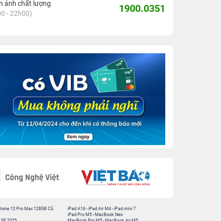
 ánh chất lượng
1900.0351
0 - 22h00)
hone 12 Pro Max 128GB Cũ
iPad A16
-
iPad Air M4
-
iPad mini 7
iPad Pro M5
-
MacBook Neo
 SE 2025
MacBook Pro M5
-
MacBook Air M5