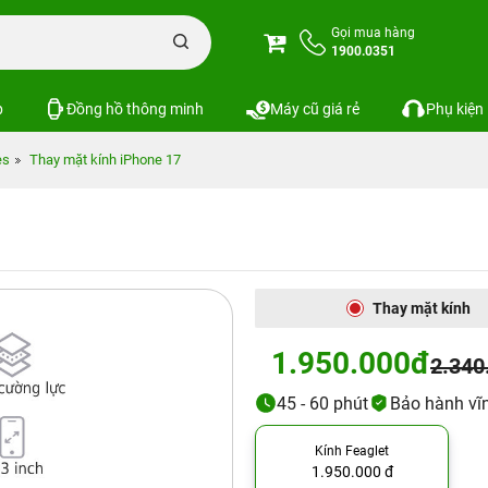
Gọi mua hàng
1900.0351
p
Đồng hồ thông minh
Máy cũ giá rẻ
Phụ kiện
es
Thay mặt kính iPhone 17
Thay mặt kính
1.950.000đ
2.340
45 - 60 phút
Bảo hành vĩn
Kính Feaglet
1.950.000 đ