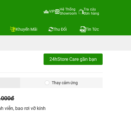
Hệ Thống
Tra cứu
VIP
Showroom
đơn hàng
Khuyến Mãi
Thu Đổi
Tin Tức
24hStore Care gần bạn
Thay cảm ứng
.000đ
h viễn, bao rơi vỡ kính