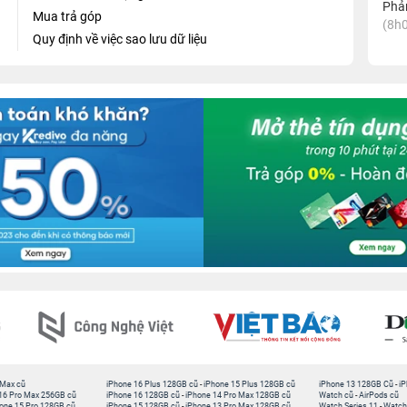
Phản
Mua trả góp
(8h0
Quy định về việc sao lưu dữ liệu
 tại TP. Hồ Chí Minh
ne 17 tại 24hStore
 tưởng khi cần thay mặt kính iPhone 17. Trung tâm đảm
ề và linh kiện đạt chuẩn chất lượng cao. Chi phí thay mặt
h, phù hợp với tình trạng thực tế của máy. Kính thay thế
và độ nhạy cảm ứng tương đương kính gốc.
 tùy vào tình trạng hư hỏng và lượng khách tại cửa hàng.
thực hiện hoặc gửi máy và quay lại nhận sau khi hoàn tất.
m bảo minh bạch tuyệt đối. Nếu cần tư vấn hoặc báo giá
.0351
để được hỗ trợ nhanh chóng bởi đội ngũ chuyên
 Max cũ
iPhone 16 Plus 128GB cũ
-
iPhone 15 Plus 128GB cũ
iPhone 13 128GB Cũ
-
iP
16 Pro Max 256GB cũ
iPhone 16 128GB cũ
-
iPhone 14 Pro Max 128GB cũ
Watch cũ
-
AirPods cũ
one 15 Pro 128GB cũ
iPhone 15 128GB cũ
-
iPhone 13 Pro Max 128GB cũ
Watch Series 11
-
Watch