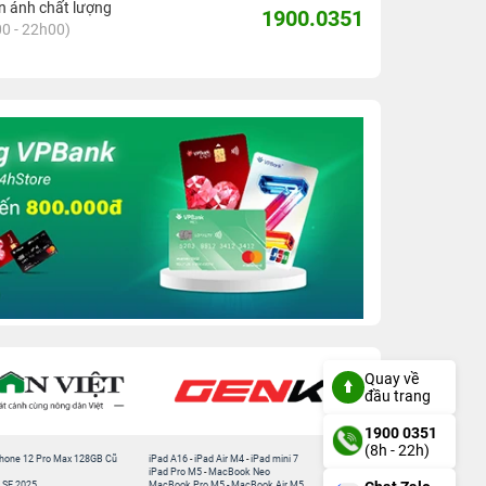
 ánh chất lượng
1900.0351
0 - 22h00)
Quay về
đầu trang
1900 0351
(8h - 22h)
hone 12 Pro Max 128GB Cũ
iPad A16
-
iPad Air M4
-
iPad mini 7
iPad Pro M5
-
MacBook Neo
 SE 2025
MacBook Pro M5
-
MacBook Air M5