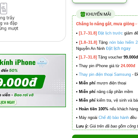
KHUYẾN MÃI
Chẳng lo nắng gắt, mưa giông -
•
[1.7–31.8]
Đặt lịch trước
giảm đ
•
[1.8–31.8]
Tặng
nón bảo hiểm 2
Đặt lịch ngay
Nguyễn An Ninh
•
[1.7–31.8]
Tặng voucher
99.000đ
•
Thay pin iPhone giá từ
24.000đ
•
Thay pin điện thoại Samsung
- Đ
• Miễn phí
mượn điện thoại
• Miễn phí
nâng cấp phần mềm
•
Miễn phí
kiểm tra, vệ sinh và báo 
• Hoàn tiền 100%
nếu khách hàng 
•
Máy ngoài
Chế độ bảo hành
đều 
Lưu ý:
Giá trên đã bao gồm công t