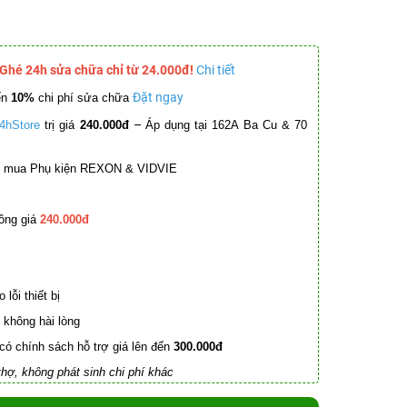
 Ghé 24h sửa chữa chỉ từ 24.000đ!
Chi tiết
Đặt ngay
ến
10%
chi phí sửa chữa
–
4hStore
trị giá
240.000đ
Áp dụng tại 162A Ba Cu & 70
mua Phụ kiện REXON & VIDVIE
ồng giá
240.000đ
lỗi thiết bị
không hài lòng
có chính sách hỗ trợ giá lên đến
300.000đ
hợ, không phát sinh chi phí khác