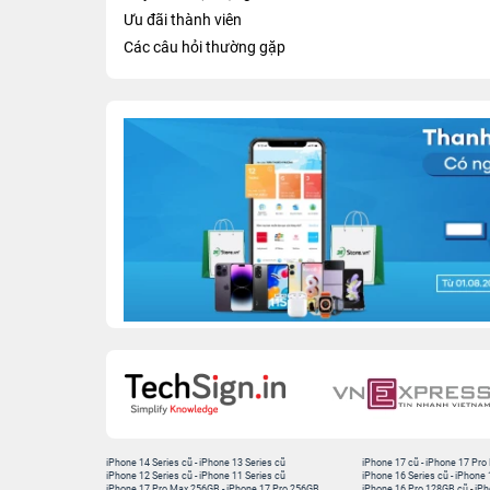
Ưu đãi thành viên
Các câu hỏi thường gặp
Địa chỉ thay mặt kính iPhone 17 uy tín
1. Thời gian và chi phí thay mặt kính iPho
24hStore
là địa chỉ được nhiều người dùng tin
bảo quy trình minh bạch, kỹ thuật viên lành ngh
kính luôn được niêm yết rõ ràng, không phát sin
tại 24hStore có độ trong suốt tốt, độ bền cao 
Thời gian sửa chữa trung bình từ 45 - 60 phút,
Khách hàng có thể theo dõi trực tiếp quá trình 
Mọi thao tác đều được thực hiện công khai, đả
chi tiết, người dùng có thể gọi đến hotline
1900
viên của 24hStore.
iPhone 14 Series cũ
-
iPhone 13 Series cũ
iPhone 17 cũ
-
iPhone 17 Pro
iPhone 12 Series cũ
-
iPhone 11 Series cũ
iPhone 16 Series cũ
-
iPhone 
iPhone 17 Pro Max 256GB
-
iPhone 17 Pro 256GB
iPhone 16 Pro 128GB cũ
-
iPh