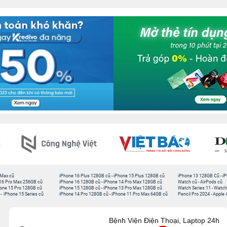
 Max cũ
iPhone 16 Plus 128GB cũ
-
iPhone 15 Plus 128GB cũ
iPhone 13 128GB Cũ
-
iP
16 Pro Max 256GB cũ
iPhone 16 128GB cũ
-
iPhone 14 Pro Max 128GB cũ
Watch cũ
-
AirPods cũ
one 15 Pro 128GB cũ
iPhone 15 128GB cũ
-
iPhone 13 Pro Max 128GB cũ
Watch Series 11
-
Watch
-
iPhone 15 Series cũ
iPhone 14 Pro 128GB cũ
-
iPhone 11 Pro Max 64GB cũ
Pencil Pro 2024
-
Apple 
Bệnh Viện Điện Thoại, Laptop 24h