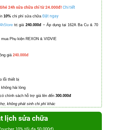
 Ghé 24h sửa chữa chỉ từ 24.000đ!
Chi tiết
Đặt ngay
ến
10%
chi phí sửa chữa
–
4hStore
trị giá
240.000đ
Áp dụng tại 162A Ba Cu & 70
mua Phụ kiện REXON & VIDVIE
ồng giá
240.000đ
lỗi thiết bị
không hài lòng
có chính sách hỗ trợ giá lên đến
300.000đ
hợ, không phát sinh chi phí khác
t lịch sửa chữa
Voucher 10% tối đa 50.000đ)