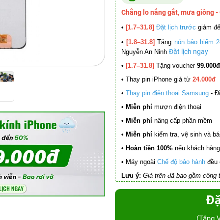
Chẳng lo nắng gắt, mưa giông -
•
[1.7–31.8]
Đặt lịch trước
giảm đ
•
[1.8–31.8]
Tặng
nón bảo hiểm 2
Đặt lịch ngay
Nguyễn An Ninh
•
[1.7–31.8]
Tặng voucher
99.000đ
•
Thay pin iPhone giá từ
24.000đ
•
Thay pin điện thoại Samsung
- Đ
• Miễn phí
mượn điện thoại
• Miễn phí
nâng cấp phần mềm
•
Miễn phí
kiểm tra, vệ sinh và báo 
• Hoàn tiền 100%
nếu khách hàng 
•
Máy ngoài
Chế độ bảo hành
đều 
Lưu ý:
Giá trên đã bao gồm công t
Đặ
(Tặng 