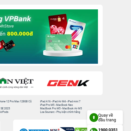
hone 12 Pro Max 128GB Cũ
iPad A16
-
iPad Air M4
-
iPad mini 7
iPad Pro M5
-
MacBook Neo
 SE 2025
MacBook Pro M5
-
MacBook Air M5
AirPods
Loa Sounarc
-
Phụ kiện chính hãng
Quay về
đầu trang
1900 0351