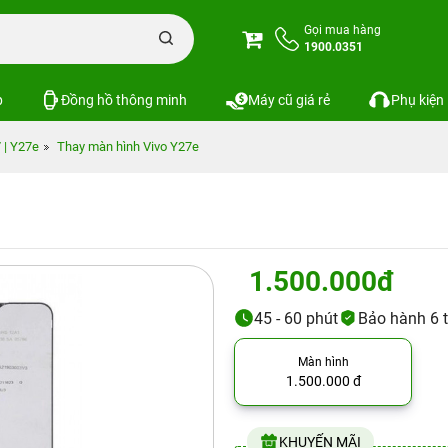
Gọi mua hàng
1900.0351
p
Đồng hồ thông minh
Máy cũ giá rẻ
Phụ kiện
 | Y27e
Thay màn hình Vivo Y27e
1.500.000đ
45 - 60 phút
Bảo hành 6 t
Màn hình
1.500.000 đ
KHUYẾN MÃI