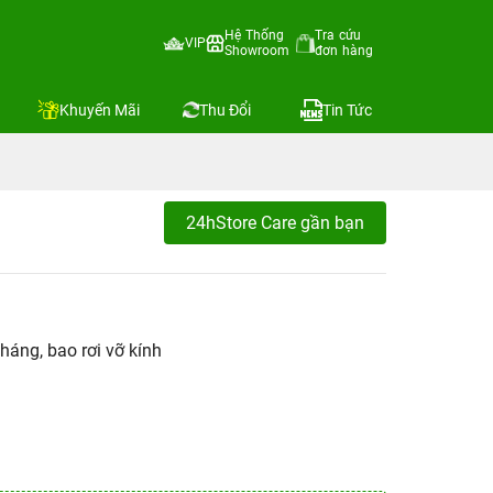
Hệ Thống
Tra cứu
VIP
Showroom
đơn hàng
Khuyến Mãi
Thu Đổi
Tin Tức
24hStore Care gần bạn
háng, bao rơi vỡ kính